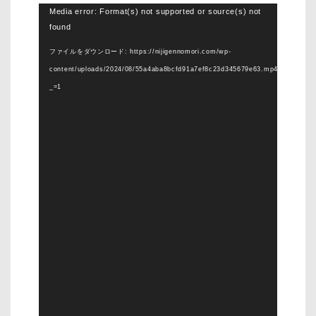
動
Media error: Format(s) not supported or source(s) not
found
画
プ
ファイルをダウンロード: https://nijigennomori.com/wp-
レ
content/uploads/2024/08/55a4aba8bcfd91a7ef8c23d345679e63.mp4?
ー
_=1
ヤ
ー