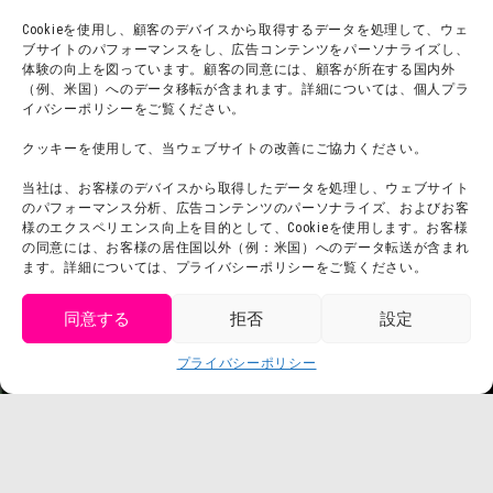
宿泊
Cookieを使用し、顧客のデバイスから取得するデータを処理して、ウェ
ブサイトのパフォーマンスをし、広告コンテンツをパーソナライズし、
体験の向上を図っています。顧客の同意には、顧客が所在する国内外
（例、米国）へのデータ移転が含まれます。詳細については、個人プラ
団体利用について
メディア掲載実績
イバシーポリシーをご覧ください。
チームビルディング計画
SNS
クッキーを使用して、当ウェブサイトの改善にご協力ください。
よくある質問・
法令に基づく表記
当社は、お客様のデバイスから取得したデータを処理し、ウェブサイト
お問い合わせ
会社概要
のパフォーマンス分析、広告コンテンツのパーソナライズ、およびお客
利用規約
様のエクスペリエンス向上を目的として、Cookieを使用します。お客様
スタッフ募集
の同意には、お客様の居住国以外（例：米国）へのデータ転送が含まれ
プライバシーポリシー
ます。詳細については、プライバシーポリシーをご覧ください。
プレスリリース
同意する
拒否
設定
get tickets
プライバシーポリシー
Language
チケット購入