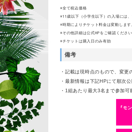
※全て税込価格
※11歳以下（小学生以下）の入場には
※時期によりチケット料金は変動しま
※その他詳細は公式HPをご確認くださ
※チケットは購入日のみ有効
備考
・記載は現時点のもので、変更
・最新情報は下記HPにて順次公
・1組あたり最大3名まで参加可
『モン