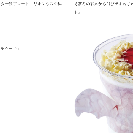
ンター飯プレート～リオレウスの尻
そぼろの砂原から飛び出すねじ
ド」
プチケーキ」