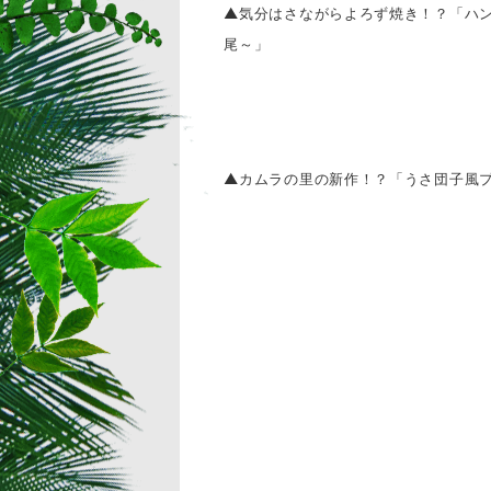
▲気分はさながらよろず焼き！？「ハ
尾～」
▲カムラの里の新作！？「うさ団子風