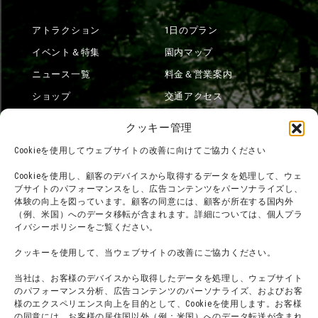
アトラクション
1日のプラン
イベント＆特集
園内マップ
ニュース一覧
料金＆営業案内
ショップ
交通アクセス
フード
ニジゲンノモリとは？
クッキー管理
オンラインショップ
Cookieを使用してウェブサイトの改善に向けてご協力ください
宿泊
Cookieを使用し、顧客のデバイスから取得するデータを処理して、ウェ
ブサイトのパフォーマンスをし、広告コンテンツをパーソナライズし、
体験の向上を図っています。顧客の同意には、顧客が所在する国内外
（例、米国）へのデータ移転が含まれます。詳細については、個人プラ
団体利用について
メディア掲載実績
イバシーポリシーをご覧ください。
チームビルディング計画
SNS
クッキーを使用して、当ウェブサイトの改善にご協力ください。
よくある質問・
法令に基づく表記
当社は、お客様のデバイスから取得したデータを処理し、ウェブサイト
お問い合わせ
会社概要
のパフォーマンス分析、広告コンテンツのパーソナライズ、およびお客
利用規約
様のエクスペリエンス向上を目的として、Cookieを使用します。お客様
スタッフ募集
の同意には、お客様の居住国以外（例：米国）へのデータ転送が含まれ