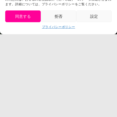
プライバシーポリシー
ます。詳細については、プライバシーポリシーをご覧ください。
プレスリリース
同意する
拒否
設定
get tickets
プライバシーポリシー
Language
チケット購入
©臼井儀人／双葉社・シンエイ・テレビ朝日・ADK
©臼井儀人／双葉社・シンエイ・テレビ朝日・ADK 1993-2026
©岸本斉史 スコット／集英社・テレビ東京・ぴえろ
TM & © TOHO