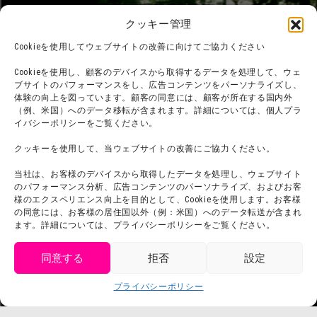
フード
ニジゲンノモリとは？
クッキー管理
オンラインショップ
Cookieを使用してウェブサイトの改善に向けてご協力ください
宿泊
Cookieを使用し、顧客のデバイスから取得するデータを処理して、ウェ
ブサイトのパフォーマンスをし、広告コンテンツをパーソナライズし、
体験の向上を図っています。顧客の同意には、顧客が所在する国内外
（例、米国）へのデータ移転が含まれます。詳細については、個人プラ
団体利用について
メディア掲載実績
イバシーポリシーをご覧ください。
チームビルディング計画
SNS
クッキーを使用して、当ウェブサイトの改善にご協力ください。
よくある質問・
法令に基づく表記
当社は、お客様のデバイスから取得したデータを処理し、ウェブサイト
お問い合わせ
会社概要
のパフォーマンス分析、広告コンテンツのパーソナライズ、およびお客
利用規約
様のエクスペリエンス向上を目的として、Cookieを使用します。お客様
スタッフ募集
の同意には、お客様の居住国以外（例：米国）へのデータ転送が含まれ
プライバシーポリシー
ます。詳細については、プライバシーポリシーをご覧ください。
プレスリリース
同意する
拒否
設定
get tickets
プライバシーポリシー
Language
チケット購入