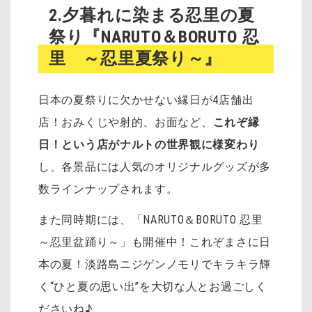
2.夕暮れに染まる忍里の夏
祭り『NARUTO＆BORUTO 忍
里 ～忍里夏祭り～』
日本の夏祭りに欠かせない縁日が4店舗出
店！おみくじや射的、お面など、
これぞ縁
日！という店がナルトの世界観に様変わり
し、各景品には人気のオリジナルグッズが多
数ラインナップされます。
また同時期には、「NARUTO＆BORUTO 忍里
～忍里盆踊り～」も開催中！これぞまさに日
本の夏！淡路島ニジゲンノモリでキラキラ輝
く“ひと夏の思い出”を大切な人とお過ごしく
ださいね♪