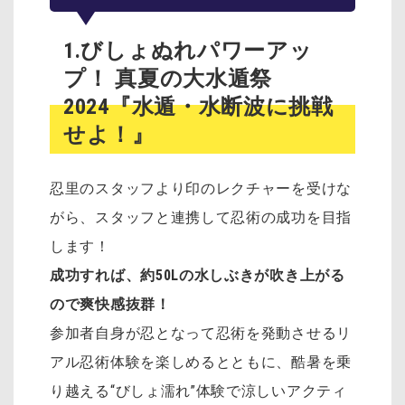
1.びしょぬれパワーアッ
プ！ 真夏の大水遁祭
2024『水遁・水断波に挑戦
せよ！』
忍里のスタッフより印のレクチャーを受けな
がら、スタッフと連携して忍術の成功を目指
します！
成功すれば、約50Lの水しぶきが吹き上がる
ので爽快感抜群！
参加者自身が忍となって忍術を発動させるリ
アル忍術体験を楽しめるとともに、酷暑を乗
り越える“びしょ濡れ”体験で涼しいアクティ