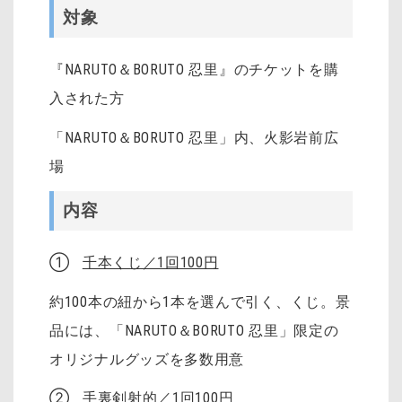
対象
『NARUTO＆BORUTO 忍里』のチケットを購
入された方
「NARUTO＆BORUTO 忍里」内、火影岩前広
場
内容
①
千本くじ／1回100円
約100本の紐から1本を選んで引く、くじ。景
品には、「NARUTO＆BORUTO 忍里」限定の
オリジナルグッズを多数用意
②
手裏剣射的／1回100円