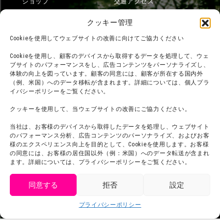
ショップ
交通アクセス
フード
ニジゲンノモリとは？
クッキー管理
オンラインショップ
Cookieを使用してウェブサイトの改善に向けてご協力ください
宿泊
Cookieを使用し、顧客のデバイスから取得するデータを処理して、ウェ
ブサイトのパフォーマンスをし、広告コンテンツをパーソナライズし、
体験の向上を図っています。顧客の同意には、顧客が所在する国内外
（例、米国）へのデータ移転が含まれます。詳細については、個人プラ
団体利用について
メディア掲載実績
イバシーポリシーをご覧ください。
チームビルディング計画
SNS
クッキーを使用して、当ウェブサイトの改善にご協力ください。
よくある質問・
法令に基づく表記
当社は、お客様のデバイスから取得したデータを処理し、ウェブサイト
お問い合わせ
会社概要
のパフォーマンス分析、広告コンテンツのパーソナライズ、およびお客
利用規約
様のエクスペリエンス向上を目的として、Cookieを使用します。お客様
スタッフ募集
の同意には、お客様の居住国以外（例：米国）へのデータ転送が含まれ
プライバシーポリシー
ます。詳細については、プライバシーポリシーをご覧ください。
プレスリリース
同意する
拒否
設定
get tickets
プライバシーポリシー
Language
チケット購入