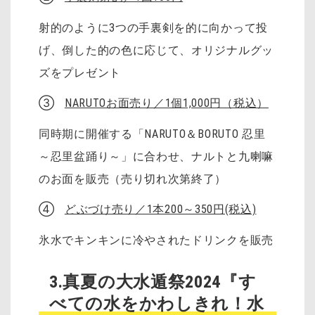
射的のように3つの手裏剣を的に向かって投
げ、倒した的の色に応じて、オリジナルグッ
ズをプレゼント
③
NARUTOお面売り／1個1,000円（税込）
同時期に開催する「NARUTO＆BORUTO 忍里
～忍里盆踊り～」に合わせ、ナルトと九喇嘛
のお面を販売（売り切れ次第終了）
④
どぶづけ売り／1本200～350円(税込)
氷水でキンキンに冷やされたドリンクを販売
3.真夏の大水遁祭2024『す
べての水をかわしきれ！水