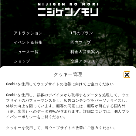
アトラクション
1日のプラン
イベント＆特集
園内マップ
ニュース一覧
料金＆営業案内
ショップ
交通アクセス
フード
ニジゲンノモリとは？
クッキー管理
オンラインショップ
Cookieを使用してウェブサイトの改善に向けてご協力ください
宿泊
Cookieを使用し、顧客のデバイスから取得するデータを処理して、ウェ
ブサイトのパフォーマンスをし、広告コンテンツをパーソナライズし、
体験の向上を図っています。顧客の同意には、顧客が所在する国内外
（例、米国）へのデータ移転が含まれます。詳細については、個人プラ
団体利用について
メディア掲載実績
イバシーポリシーをご覧ください。
チームビルディング計画
SNS
クッキーを使用して、当ウェブサイトの改善にご協力ください。
よくある質問・
法令に基づく表記