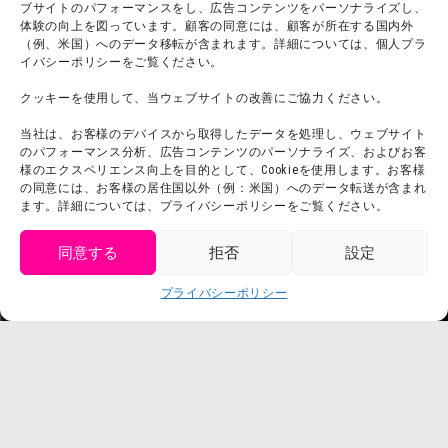
ブサイトのパフォーマンスをし、広告コンテンツをパーソナライズし、
体験の向上を図っています。顧客の同意には、顧客が所在する国内外
（例、米国）へのデータ移転が含まれます。詳細については、個人プラ
団体利用について
メディア掲載実績
イバシーポリシーをご覧ください。
チームビルディング計画
SNS
クッキーを使用して、当ウェブサイトの改善にご協力ください。
よくある質問・
法令に基づく表記
当社は、お客様のデバイスから取得したデータを処理し、ウェブサイト
お問い合わせ
会社概要
のパフォーマンス分析、広告コンテンツのパーソナライズ、およびお客
利用規約
様のエクスペリエンス向上を目的として、Cookieを使用します。お客様
スタッフ募集
の同意には、お客様の居住国以外（例：米国）へのデータ転送が含まれ
プライバシーポリシー
ます。詳細については、プライバシーポリシーをご覧ください。
プレスリリース
同意する
拒否
設定
get tickets
プライバシーポリシー
Language
チケット購入