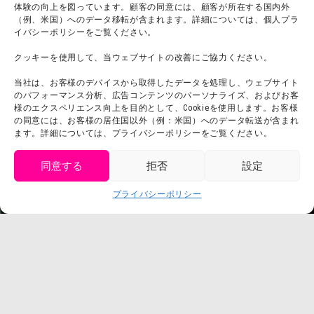
体験の向上を図っています。顧客の同意には、顧客が所在する国内外
（例、米国）へのデータ移転が含まれます。詳細については、個人プラ
団体利用について
メディア掲載実績
イバシーポリシーをご覧ください。
チームビルディング計画
SNS
クッキーを使用して、当ウェブサイトの改善にご協力ください。
よくある質問・
法令に基づく表記
当社は、お客様のデバイスから取得したデータを処理し、ウェブサイト
お問い合わせ
会社概要
のパフォーマンス分析、広告コンテンツのパーソナライズ、およびお客
利用規約
様のエクスペリエンス向上を目的として、Cookieを使用します。お客様
スタッフ募集
の同意には、お客様の居住国以外（例：米国）へのデータ転送が含まれ
プライバシーポリシー
ます。詳細については、プライバシーポリシーをご覧ください。
プレスリリース
同意する
拒否
設定
get tickets
プライバシーポリシー
Language
チケット購入