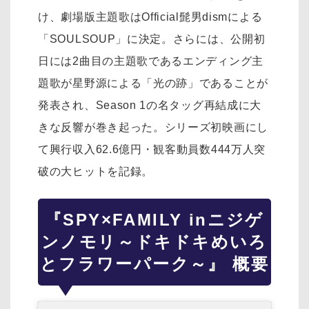
け、劇場版主題歌はOfficial髭男dismによる
「SOULSOUP」に決定。さらには、公開初
日には2曲目の主題歌であるエンディング主
題歌が星野源による「光の跡」であることが
発表され、Season 1の名タッグ再結成に大
きな反響が巻き起った。シリーズ初映画にし
て興行収入62.6億円・観客動員数444万人突
破の大ヒットを記録。
『SPY×FAMILY inニジゲ
ンノモリ～ドキドキめいろ
とフラワーパーク～』 概要