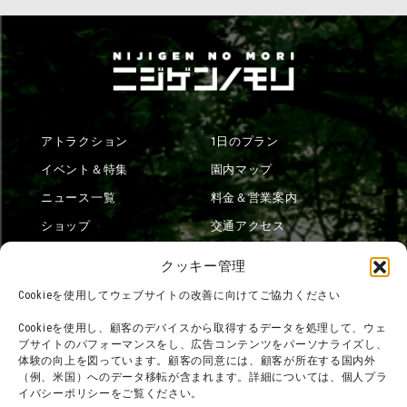
アトラクション
1日のプラン
イベント＆特集
園内マップ
ニュース一覧
料金＆営業案内
ショップ
交通アクセス
フード
ニジゲンノモリとは？
クッキー管理
オンラインショップ
Cookieを使用してウェブサイトの改善に向けてご協力ください
宿泊
Cookieを使用し、顧客のデバイスから取得するデータを処理して、ウェ
ブサイトのパフォーマンスをし、広告コンテンツをパーソナライズし、
体験の向上を図っています。顧客の同意には、顧客が所在する国内外
（例、米国）へのデータ移転が含まれます。詳細については、個人プラ
団体利用について
メディア掲載実績
イバシーポリシーをご覧ください。