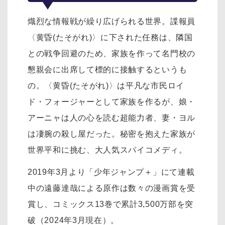
熾烈な情報戦が繰り広げられる世界。諜報員
〈黄昏(たそがれ)〉に下された任務は、隣国
との戦争回避のため、家族を作って名門校の
懇親会に出席して標的に接触するというも
の。〈黄昏(たそがれ)〉は平凡な市民ロイ
ド・フォージャーとして家族を作るが、娘・
アーニャは人の心を読む超能力者、妻・ヨル
は凄腕の殺し屋だった。秘密を抱えた家族が
世界平和に挑む、大人気スパイコメディ。
2019年3月より「少年ジャンプ＋」にて連載
中の遠藤達哉による原作は数々の漫画賞を受
賞し、コミックス13巻で累計3,500万部を突
破（2024年3月現在）。