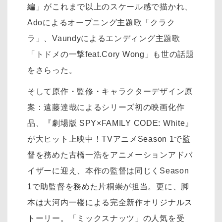
編」がこれまで以上のスケール感で描かれ、
Adoによるオープニング主題歌「クラク
ラ」、Vaundyによるエンディング主題歌
「トドメの一撃feat.Cory Wong」も世の話題
をさらった。
そして原作・監修・キャラクターデザイン原
案：遠藤達哉によるシリーズ初の映画化作
品、『劇場版 SPY×FAMILY CODE: White』
が大ヒット上映中！TVアニメSeason 1で監
督を務めた古橋一浩をアニメーションアドバ
イザーに迎え、本作の監督は同じくSeason
1で助監督を務めた片桐崇が担当。更に、脚
本は大河内一楼による完全新作オリジナルス
トーリー。「ミックスナッツ」の人気を受