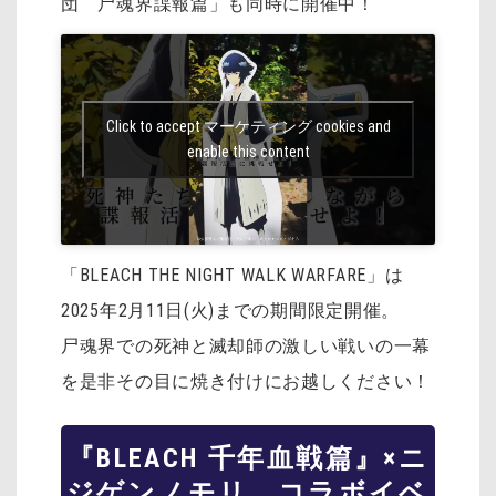
団 尸魂界諜報篇」も同時に開催中！
Click to accept マーケティング cookies and
enable this content
「BLEACH THE NIGHT WALK WARFARE」は
2025年2月11日(火)までの期間限定開催。
尸魂界での死神と滅却師の激しい戦いの一幕
を是非その目に焼き付けにお越しください！
『BLEACH 千年血戦篇』×ニ
ジゲンノモリ コラボイベ