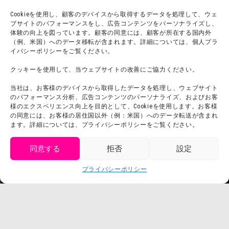
プライバシーポリシー
Cookieを使用し、顧客のデバイスから取得するデータを処理して、ウェ
ブサイトのパフォーマンスをし、広告コンテンツをパーソナライズし、
プレスリリース
体験の向上を図っています。顧客の同意には、顧客が所在する国内外
（例、米国）へのデータ移転が含まれます。詳細については、個人プラ
イバシーポリシーをご覧ください。
クッキーを使用して、当ウェブサイトの改善にご協力ください。
当社は、お客様のデバイスから取得したデータを処理し、ウェブサイト
のパフォーマンス分析、広告コンテンツのパーソナライズ、およびお客
様のエクスペリエンス向上を目的として、Cookieを使用します。お客様
の同意には、お客様の居住国以外（例：米国）へのデータ転送が含まれ
ます。詳細については、プライバシーポリシーをご覧ください。
同意する
拒否
設定
get tickets
プライバシーポリシー
Language
チケット購入
©臼井儀人／双葉社・シンエイ・テレビ朝日・ADK
©臼井儀人／双葉社・シンエイ・テレビ朝日・ADK 1993-2026
©岸本斉史 スコット／集英社・テレビ東京・ぴえろ
TM & © TOHO