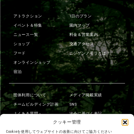
アトラクション
1日のプラン
イベント＆特集
園内マップ
ニュース一覧
料金＆営業案内
ショップ
交通アクセス
フード
ニジゲンノモリとは？
オンラインショップ
宿泊
団体利用について
メディア掲載実績
チームビルディング計画
SNS
よくある質問・
法令に基づく表記
お問い合わせ
クッキー管理
会社概要
利用規約
Cookieを使用してウェブサイトの改善に向けてご協力ください
スタッフ募集