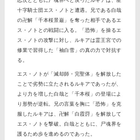
恋次とともに尸魂界へと戻ったルキアは、星
十字騎士団エス・ノトと遭遇。兄である白哉
の卍解「千本桜景巌」を奪った相手であるエ
ス・ノトとの戦闘に入る。「恐怖」を操るエ
ス・ノトの攻撃に対し、ルキアは霊王宮での
修業で習得した「袖白雪」の真の力で対抗す
る。
エス・ノトが「滅却師・完聖体」を解放した
ことで劣勢に立たされるルキアであったが、
より力を増した白哉と「千本桜」の登場によ
り形勢が逆転。兄の言葉を胸に「恐怖」を克
服したルキアは、卍解「白霞罸」を解放して
エス・ノトを撃破。白哉とともに、尸魂界を
護るため歩を進めるのであった。