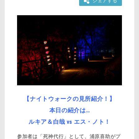
シェアする
【ナイトウォークの見所紹介！】
本日の紹介は…
ルキア＆白哉 vs エス・ノト
！
参加者は「死神代行」として、浦原喜助がプ