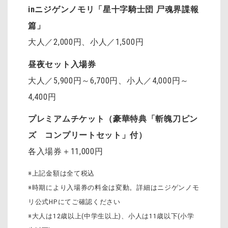
inニジゲンノモリ「星十字騎士団 尸魂界諜報
篇」
大人／2,000円、小人／1,500円
昼夜セット入場券
大人／5,900円～6,700円、小人／4,000円～
4,400円
プレミアムチケット（豪華特典「斬魄刀ピン
ズ コンプリートセット」付）
各入場券＋11,000円
※上記金額は全て税込
※時期により入場券の料金は変動。詳細はニジゲンノモ
リ公式HPにてご確認ください
※大人は12歳以上(中学生以上)、小人は11歳以下(小学