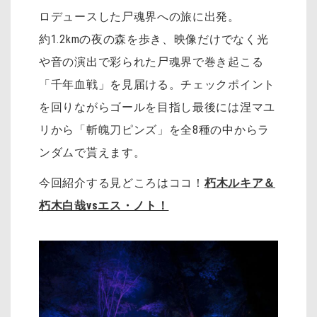
ロデュースした尸魂界への旅に出発。
約1.2kmの夜の森を歩き、映像だけでなく光
や音の演出で彩られた尸魂界で巻き起こる
「千年血戦」を見届ける。チェックポイント
を回りながらゴールを目指し最後には涅マユ
リから「斬魄刀ピンズ」を全8種の中からラ
ンダムで貰えます。
今回紹介する見どころはココ！
朽木ルキア＆
朽木白哉vsエス・ノト！