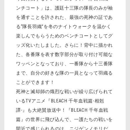
ンチコート」は、護廷十三隊の隊長のみが袖
を通すことを許された、最強の死神の証であ
る“隊長羽織”を冬のナイトウォークを温かく
楽しんでもらうためのベンチコートとしてグ
ッズ化いたしました。さらに！背中に描かれ
た、各番隊を表す数字部分が取り付け可能な
ワッペンとなっており、一番隊から十三番隊
まで、自分の好きな隊の一員となって羽織る
ことができます！
死神と滅却師の熾烈な戦いが繰り広げられて
いるTVアニメ『BLEACH 千年血戦篇-相剋
譚-』も大絶賛放送中！『BLEACH 千年血戦
篇』の世界に飛び込んで、一護たちの戦いを
間近で感じられるのは、ニジゲンノモリだ