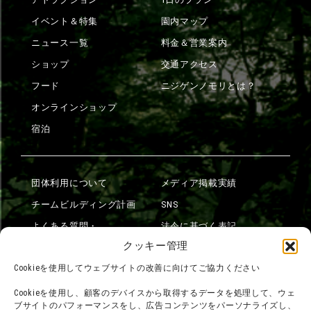
イベント＆特集
園内マップ
ニュース一覧
料金＆営業案内
ショップ
交通アクセス
フード
ニジゲンノモリとは？
オンラインショップ
宿泊
団体利用について
メディア掲載実績
チームビルディング計画
SNS
よくある質問・
法令に基づく表記
お問い合わせ
クッキー管理
会社概要
利用規約
Cookieを使用してウェブサイトの改善に向けてご協力ください
スタッフ募集
プライバシーポリシー
Cookieを使用し、顧客のデバイスから取得するデータを処理して、ウェ
ブサイトのパフォーマンスをし、広告コンテンツをパーソナライズし、
プレスリリース