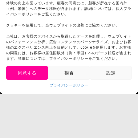
体験の向上を図っています。顧客の同意には、顧客が所在する国内外
（例、米国）へのデータ移転が含まれます。詳細については、個人プラ
イバシーポリシーをご覧ください。
クッキーを使用して、当ウェブサイトの改善にご協力ください。
当社は、お客様のデバイスから取得したデータを処理し、ウェブサイト
のパフォーマンス分析、広告コンテンツのパーソナライズ、およびお客
様のエクスペリエンス向上を目的として、Cookieを使用します。お客様
の同意には、お客様の居住国以外（例：米国）へのデータ転送が含まれ
ます。詳細については、プライバシーポリシーをご覧ください。
同意する
拒否
設定
get tickets
プライバシーポリシー
Language
チケット購入
©臼井儀人／双葉社・シンエイ・テレビ朝日・ADK
©臼井儀人／双葉社・シンエイ・テレビ朝日・ADK 1993-2026
©岸本斉史 スコット／集英社・テレビ東京・ぴえろ
TM & © TOHO
© ARMOR PROJECT/BIRD STUDIO/SQUARE ENIX
©諫山創・講談社／「進撃の巨人」The Final Season製作委員会
©2026 Nijigennomori Inc. All Rights Reserved.