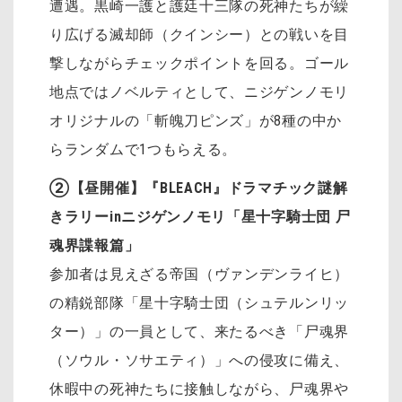
遭遇。黒崎一護と護廷十三隊の死神たちが繰
り広げる滅却師（クインシー）との戦いを目
撃しながらチェックポイントを回る。ゴール
地点ではノベルティとして、ニジゲンノモリ
オリジナルの「斬魄刀ピンズ」が8種の中か
らランダムで1つもらえる。
②【昼開催】『BLEACH』ドラマチック謎解
きラリーinニジゲンノモリ「星十字騎士団 尸
魂界諜報篇」
参加者は見えざる帝国（ヴァンデンライヒ）
の精鋭部隊「星十字騎士団（シュテルンリッ
ター）」の一員として、来たるべき「尸魂界
（ソウル・ソサエティ）」への侵攻に備え、
休暇中の死神たちに接触しながら、尸魂界や