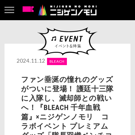
2024.11.12
BLEACH
ファン垂涎の憧れのグッズ
がついに登場！ 護廷十三隊
に入隊し、滅却師との戦い
へ！『BLEACH 千年血戦
篇』×ニジゲンノモリ コ
ラボイベント プレミアム