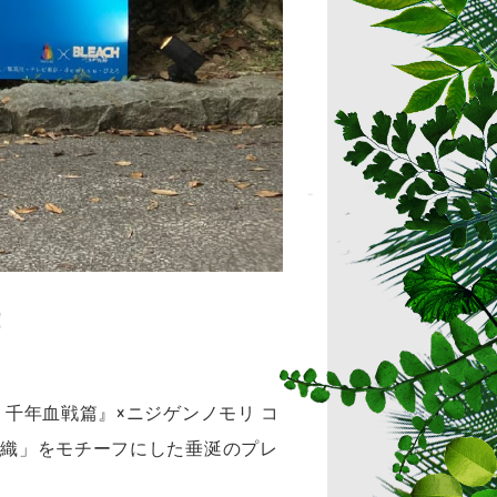
！
 千年血戦篇』×ニジゲンノモリ コ
羽織」をモチーフにした垂涎のプレ