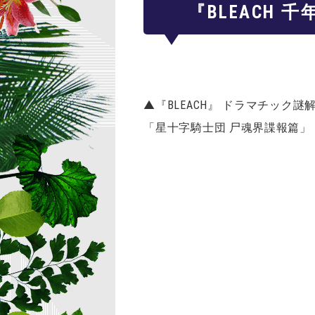
『BLEACH
▲『BLEACH』 ドラマチック謎
「星十字騎士団 尸魂界諜報篇」