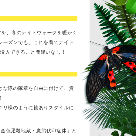
”を、冬のナイトウォークを暖かく
シーズンでも、これを着てナイト
り没入できること間違いなし！
きな隊の隊章を自由に付けて、貴
！
ユリ様のように袖ありスタイルに
解「金色疋殺地蔵・魔胎伏印症体」と