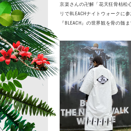
京楽さんの卍解「花天狂骨枯松
リでBLEACHナイトウォーク
『BLEACH』の世界観を骨の髄