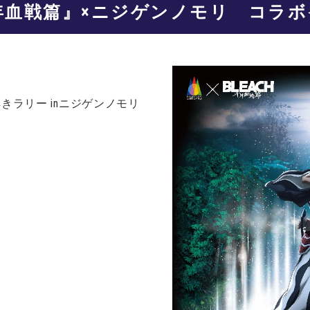
 千年血戦篇』×ニジゲンノモリ コラ
解きラリー inニジゲンノモリ