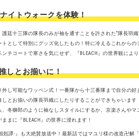
ナイトウォークを体験！
、護廷十三隊の隊長のみが袖を通すことを許された“隊長羽織
ートとして特別にグッズ化したもの！特に冷えるこれからの
ンチコートで寒さを気にせず、『BLEACH』の世界観によ
推しとお揃いに！
り外し可能なワッペン式！一番隊から十三番隊まで自分の好
推しとお揃いの隊長羽織にしたりすることができちゃいます
八、冬獅郎のように袖なしスタイルにするか、京楽さんやマ
ままに『BLEACH』の世界に浸れます！
血戦篇-相剋譚-』も大絶賛放送中！最新話ではマユリ様の改造卍