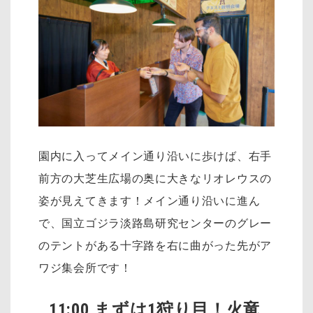
園内に入ってメイン通り沿いに歩けば、右手
前方の大芝生広場の奥に大きなリオレウスの
姿が見えてきます！メイン通り沿いに進ん
で、国立ゴジラ淡路島研究センターのグレー
のテントがある十字路を右に曲がった先がア
ワジ集会所です！
11:00 まずは1狩り目！火竜