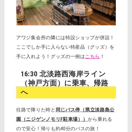
アワジ集会所の隣には特設ショップが併設！
ここでしか手に入らない特産品（グッズ）を
手に入れよう！グッズの一例は
こちら
！
16:30 北淡路西海岸ライン
（神戸方面）に乗車、帰路
へ
往路で降りた時と
同じバス停（県立淡路島公
園（ニジゲンノモリF駐車場））
から乗れる
ので安心！帰りも約40分のバスの旅！