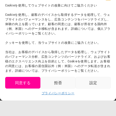
利用規約
Cookieを使用してウェブサイトの改善に向けてご協力ください
スタッフ募集
プライバシーポリシー
Cookieを使用し、顧客のデバイスから取得するデータを処理して、ウェ
ブサイトのパフォーマンスをし、広告コンテンツをパーソナライズし、
プレスリリース
体験の向上を図っています。顧客の同意には、顧客が所在する国内外
（例、米国）へのデータ移転が含まれます。詳細については、個人プラ
イバシーポリシーをご覧ください。
クッキーを使用して、当ウェブサイトの改善にご協力ください。
当社は、お客様のデバイスから取得したデータを処理し、ウェブサイト
のパフォーマンス分析、広告コンテンツのパーソナライズ、およびお客
様のエクスペリエンス向上を目的として、Cookieを使用します。お客様
の同意には、お客様の居住国以外（例：米国）へのデータ転送が含まれ
ます。詳細については、プライバシーポリシーをご覧ください。
同意する
拒否
設定
get tickets
プライバシーポリシー
Language
チケット購入
©臼井儀人／双葉社・シンエイ・テレビ朝日・ADK
©臼井儀人／双葉社・シンエイ・テレビ朝日・ADK 1993-2026