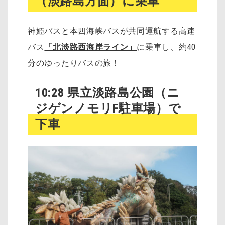
（淡路島方面）に乗車
神姫バスと本四海峡バスが共同運航する高速
バス
「北淡路西海岸ライン」
に乗車し、約40
分のゆったりバスの旅！
10:28 県立淡路島公園（ニ
ジゲンノモリF駐車場）で
下車