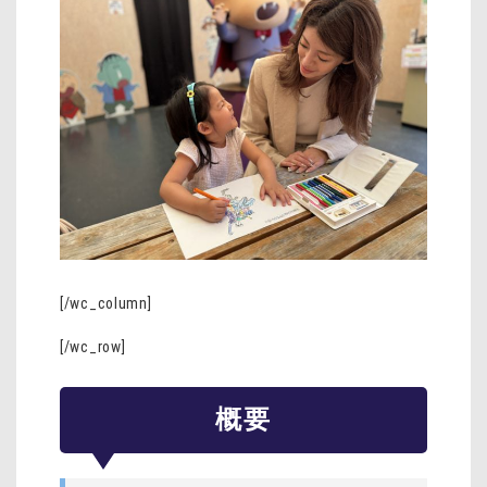
[/wc_column]
[/wc_row]
概要