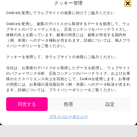
クッキー管理
オンラインショップ
Cookieを使用してウェブサイトの改善に向けてご協力ください
宿泊
Cookieを使用し、顧客のデバイスから取得するデータを処理して、ウェ
ブサイトのパフォーマンスをし、広告コンテンツをパーソナライズし、
体験の向上を図っています。顧客の同意には、顧客が所在する国内外
（例、米国）へのデータ移転が含まれます。詳細については、個人プラ
団体利用について
メディア掲載実績
イバシーポリシーをご覧ください。
チームビルディング計画
SNS
クッキーを使用して、当ウェブサイトの改善にご協力ください。
よくある質問・
法令に基づく表記
当社は、お客様のデバイスから取得したデータを処理し、ウェブサイト
お問い合わせ
会社概要
のパフォーマンス分析、広告コンテンツのパーソナライズ、およびお客
利用規約
様のエクスペリエンス向上を目的として、Cookieを使用します。お客様
スタッフ募集
の同意には、お客様の居住国以外（例：米国）へのデータ転送が含まれ
プライバシーポリシー
ます。詳細については、プライバシーポリシーをご覧ください。
プレスリリース
同意する
拒否
設定
get tickets
プライバシーポリシー
Language
チケット購入