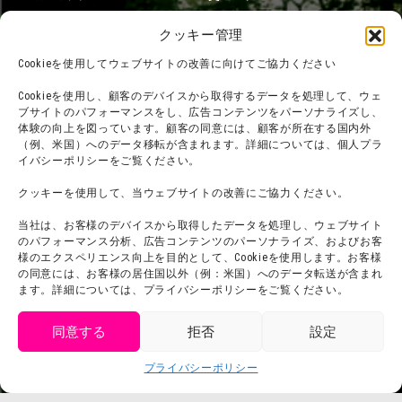
フード
ニジゲンノモリとは？
クッキー管理
オンラインショップ
Cookieを使用してウェブサイトの改善に向けてご協力ください
宿泊
Cookieを使用し、顧客のデバイスから取得するデータを処理して、ウェ
ブサイトのパフォーマンスをし、広告コンテンツをパーソナライズし、
体験の向上を図っています。顧客の同意には、顧客が所在する国内外
（例、米国）へのデータ移転が含まれます。詳細については、個人プラ
団体利用について
メディア掲載実績
イバシーポリシーをご覧ください。
チームビルディング計画
SNS
クッキーを使用して、当ウェブサイトの改善にご協力ください。
よくある質問・
法令に基づく表記
当社は、お客様のデバイスから取得したデータを処理し、ウェブサイト
お問い合わせ
会社概要
のパフォーマンス分析、広告コンテンツのパーソナライズ、およびお客
利用規約
様のエクスペリエンス向上を目的として、Cookieを使用します。お客様
スタッフ募集
の同意には、お客様の居住国以外（例：米国）へのデータ転送が含まれ
プライバシーポリシー
ます。詳細については、プライバシーポリシーをご覧ください。
プレスリリース
同意する
拒否
設定
get tickets
プライバシーポリシー
Language
チケット購入