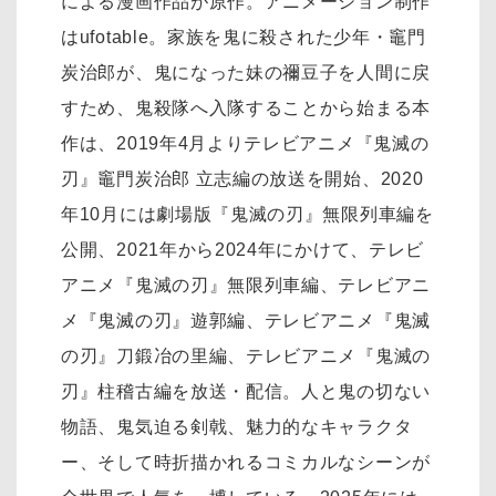
による漫画作品が原作。アニメーション制作
はufotable。家族を鬼に殺された少年・竈門
炭治郎が、鬼になった妹の禰󠄀豆子を人間に戻
すため、鬼殺隊へ入隊することから始まる本
作は、2019年4月よりテレビアニメ『鬼滅の
刃』竈門炭治郎 立志編の放送を開始、2020
年10月には劇場版『鬼滅の刃』無限列車編を
公開、2021年から2024年にかけて、テレビ
アニメ『鬼滅の刃』無限列車編、テレビアニ
メ『鬼滅の刃』遊郭編、テレビアニメ『鬼滅
の刃』刀鍛冶の里編、テレビアニメ『鬼滅の
刃』柱稽古編を放送・配信。人と鬼の切ない
物語、鬼気迫る剣戟、魅力的なキャラクタ
ー、そして時折描かれるコミカルなシーンが