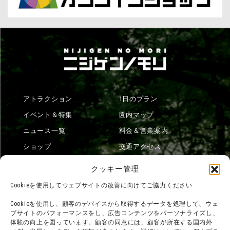
アトラクション
1日のプラン
イベント＆特集
園内マップ
ニュース一覧
料金＆営業案内
ショップ
交通アクセス
フード
ニジゲンノモリとは？
クッキー管理
オンラインショップ
Cookieを使用してウェブサイトの改善に向けてご協力ください
宿泊
Cookieを使用し、顧客のデバイスから取得するデータを処理して、ウェ
ブサイトのパフォーマンスをし、広告コンテンツをパーソナライズし、
体験の向上を図っています。顧客の同意には、顧客が所在する国内外