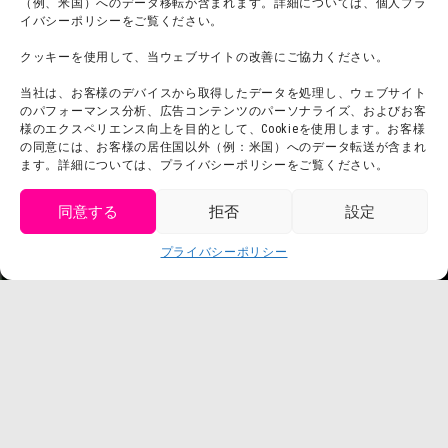
（例、米国）へのデータ移転が含まれます。詳細については、個人プラ
団体利用について
メディア掲載実績
イバシーポリシーをご覧ください。
チームビルディング計画
SNS
クッキーを使用して、当ウェブサイトの改善にご協力ください。
よくある質問・
法令に基づく表記
当社は、お客様のデバイスから取得したデータを処理し、ウェブサイト
お問い合わせ
会社概要
のパフォーマンス分析、広告コンテンツのパーソナライズ、およびお客
利用規約
様のエクスペリエンス向上を目的として、Cookieを使用します。お客様
スタッフ募集
の同意には、お客様の居住国以外（例：米国）へのデータ転送が含まれ
プライバシーポリシー
ます。詳細については、プライバシーポリシーをご覧ください。
プレスリリース
同意する
拒否
設定
get tickets
プライバシーポリシー
Language
チケット購入