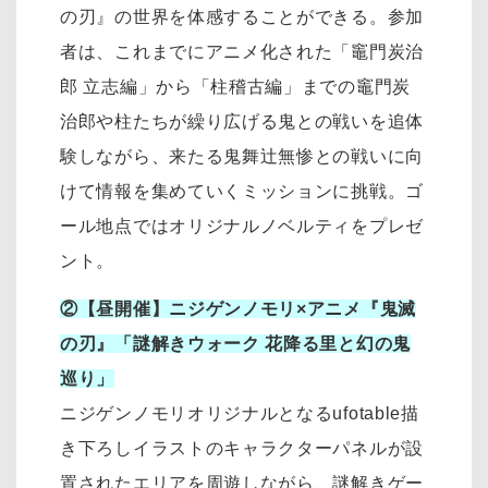
の刃』の世界を体感することができる。参加
者は、これまでにアニメ化された「竈門炭治
郎 立志編」から「柱稽古編」までの竈門炭
治郎や柱たちが繰り広げる鬼との戦いを追体
験しながら、来たる鬼舞辻󠄀無惨との戦いに向
けて情報を集めていくミッションに挑戦。ゴ
ール地点ではオリジナルノベルティをプレゼ
ント。
②【昼開催】ニジゲンノモリ×アニメ『鬼滅
の刃』「謎解きウォーク 花降る里と幻の鬼
巡り」
ニジゲンノモリオリジナルとなるufotable描
き下ろしイラストのキャラクターパネルが設
置されたエリアを周遊しながら、謎解きゲー