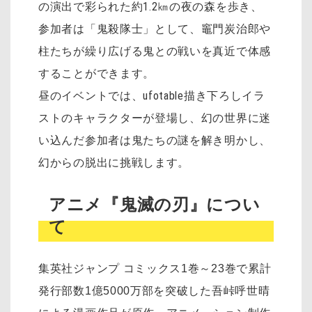
の演出で彩られた約1.2㎞の夜の森を歩き、
参加者は「鬼殺隊士」として、竈門炭治郎や
柱たちが繰り広げる鬼との戦いを真近で体感
することができます。
昼のイベントでは、ufotable描き下ろしイラ
ストのキャラクターが登場し、幻の世界に迷
い込んだ参加者は鬼たちの謎を解き明かし、
幻からの脱出に挑戦します。
アニメ『鬼滅の刃』につい
て
集英社ジャンプ コミックス1巻～23巻で累計
発行部数1億5000万部を突破した吾峠呼世晴