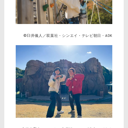
©臼井儀人／双葉社・シンエイ・テレビ朝日・ADK