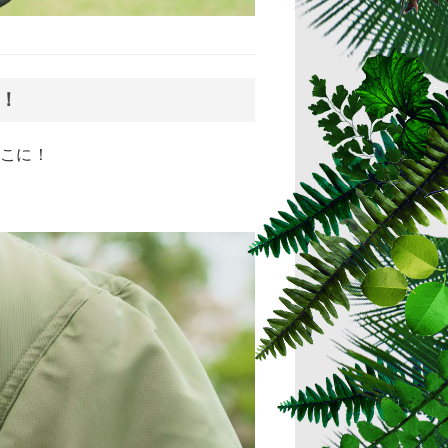
！
こに！