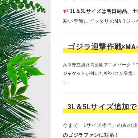
3L＆5Lサイズは明日納品、
寒い季節にピッタリのMA-1ジ
ゴジラ迎撃作戦×MA
兵庫県立淡路島公園アニメパーク「
ジャケット
が付いたVIPパスが登
す。
3L＆5Lサイズ追
今まで「Lサイズ相当」のみの
のゴジラファンに対応！