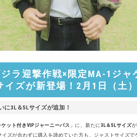
ジラ迎撃作戦×限定MA-1ジャ
Lサイズが新登場！2月1日（土
に3L＆5Lサイズが追加！
ャケット付きVIPジャーニーパス
」に、新たに
3L＆5Lサイズ
が
サイズが合わずに購入を諦めていた方も、ジャストサイズで