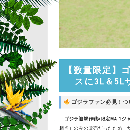
【数量限定】ゴ
スに3L＆5
ゴジラファン必見！つい
「
ゴジラ迎撃作戦×限定MA-1ジ
相当）のみの販売だったため、