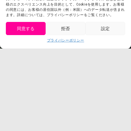
利用規約
様のエクスペリエンス向上を目的として、Cookieを使用します。お客様
スタッフ募集
の同意には、お客様の居住国以外（例：米国）へのデータ転送が含まれ
プライバシーポリシー
ます。詳細については、プライバシーポリシーをご覧ください。
プレスリリース
同意する
拒否
設定
get tickets
プライバシーポリシー
Language
チケット購入
©臼井儀人／双葉社・シンエイ・テレビ朝日・ADK
©臼井儀人／双葉社・シンエイ・テレビ朝日・ADK 1993-2026