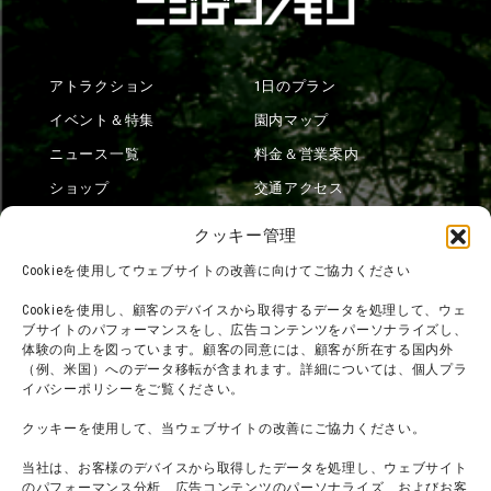
アトラクション
1日のプラン
イベント＆特集
園内マップ
ニュース一覧
料金＆営業案内
ショップ
交通アクセス
フード
ニジゲンノモリとは？
クッキー管理
オンラインショップ
Cookieを使用してウェブサイトの改善に向けてご協力ください
宿泊
Cookieを使用し、顧客のデバイスから取得するデータを処理して、ウェ
ブサイトのパフォーマンスをし、広告コンテンツをパーソナライズし、
体験の向上を図っています。顧客の同意には、顧客が所在する国内外
（例、米国）へのデータ移転が含まれます。詳細については、個人プラ
団体利用について
メディア掲載実績
イバシーポリシーをご覧ください。
チームビルディング計画
SNS
クッキーを使用して、当ウェブサイトの改善にご協力ください。
よくある質問・
法令に基づく表記
当社は、お客様のデバイスから取得したデータを処理し、ウェブサイト
お問い合わせ
会社概要
のパフォーマンス分析、広告コンテンツのパーソナライズ、およびお客