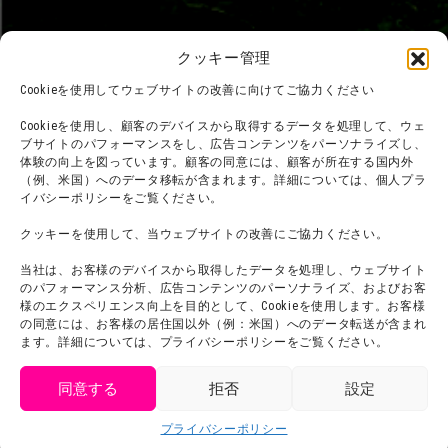
クッキー管理
Cookieを使用してウェブサイトの改善に向けてご協力ください
Cookieを使用し、顧客のデバイスから取得するデータを処理して、ウェ
ブサイトのパフォーマンスをし、広告コンテンツをパーソナライズし、
体験の向上を図っています。顧客の同意には、顧客が所在する国内外
（例、米国）へのデータ移転が含まれます。詳細については、個人プラ
イバシーポリシーをご覧ください。
クッキーを使用して、当ウェブサイトの改善にご協力ください。
当社は、お客様のデバイスから取得したデータを処理し、ウェブサイト
のパフォーマンス分析、広告コンテンツのパーソナライズ、およびお客
様のエクスペリエンス向上を目的として、Cookieを使用します。お客様
の同意には、お客様の居住国以外（例：米国）へのデータ転送が含まれ
©臼井儀人／双葉社・シンエイ・テレビ朝日・ADK
ます。詳細については、プライバシーポリシーをご覧ください。
©臼井儀人／双葉社・シンエイ・テレビ朝日・ADK 1993-2026
©岸本斉史 スコット／集英社・テレビ東京・ぴえろ
TM & © TOHO
同意する
拒否
設定
© ARMOR PROJECT/BIRD STUDIO/SQUARE ENIX
©諫山創・講談社／「進撃の巨人」The Final Season製作委員会
get tickets
©2026 Nijigennomori Inc. All Rights Reserved.
プライバシーポリシー
Language
チケット購入