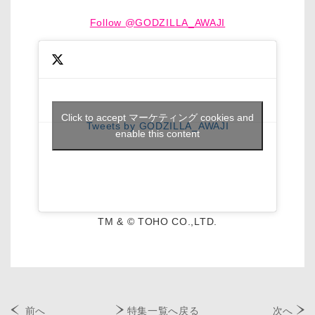
Follow @GODZILLA_AWAJI
Click to accept マーケティング cookies and
Tweets by GODZILLA_AWAJI
enable this content
TM & © TOHO CO.,LTD.
前へ
特集一覧へ戻る
次へ