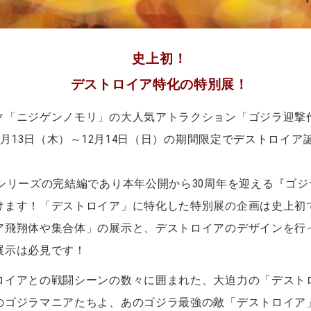
史上初！
デストロイア特化の特別展！
ク「ニジゲンノモリ」の大人気アトラクション「ゴジラ迎撃
3月13日（木）～12月14日（日）の期間限定でデストロイア
シリーズの完結編であり本年公開から30周年を迎える『ゴジ
けます！「デストロイア」に特化した特別展の企画は史上初
ア飛翔体や集合体」の展示と、デストロイアのデザインを行
展示は必見です！
ロイアとの戦闘シーンの数々に囲まれた、大迫力の「デスト
のゴジラマニアたちよ、あのゴジラ最強の敵「デストロイア