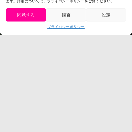
ます。詳細については、プライバシーポリシーをご覧ください。
プレスリリース
同意する
拒否
設定
get tickets
プライバシーポリシー
Language
チケット購入
©臼井儀人／双葉社・シンエイ・テレビ朝日・ADK
©臼井儀人／双葉社・シンエイ・テレビ朝日・ADK 1993-2026
©岸本斉史 スコット／集英社・テレビ東京・ぴえろ
TM & © TOHO
© ARMOR PROJECT/BIRD STUDIO/SQUARE ENIX