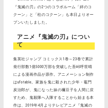
『鬼滅の刃』の2つのコラボルーム「絆のコ
クーン」と「柱のコクーン」も本日よりオー
プンいたしました。
アニメ『鬼滅の刃』につい
て
集英社ジャンプ コミックス1巻～23巻で累計
発行部数1億5000万部を突破した吾峠呼世晴
による漫画作品が原作。アニメーション制作
はufotable。家族を鬼に殺された少年・竈門
炭治郎が、鬼になった妹の禰󠄀豆子を人間に戻
すため、鬼殺隊へ入隊することから始まる本
作は、2019年4月よりテレビアニメ『鬼滅の