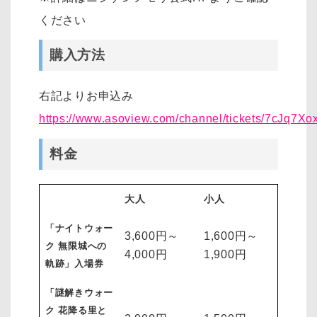
ください
購入方法
右記よりお申込み
https://www.asoview.com/channel/tickets/7cJq7Xo
料金
大人
小人
「ナイトウォー
3,600円～
1,600円～
ク 無限城への
4,000円
1,900円
軌跡」入場券
「謎解きウォー
ク 花降る里と