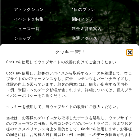
アトラクション
1日のプラン
イベント＆特集
園内マップ
ニュース一覧
料金＆営業案内
ショップ
交通アクセス
フード
ニジゲンノモリとは？
クッキー管理
オンラインショップ
Cookieを使用してウェブサイトの改善に向けてご協力ください
宿泊
Cookieを使用し、顧客のデバイスから取得するデータを処理して、ウェ
ブサイトのパフォーマンスをし、広告コンテンツをパーソナライズし、
体験の向上を図っています。顧客の同意には、顧客が所在する国内外
（例、米国）へのデータ移転が含まれます。詳細については、個人プラ
団体利用について
メディア掲載実績
イバシーポリシーをご覧ください。
チームビルディング計画
SNS
クッキーを使用して、当ウェブサイトの改善にご協力ください。
よくある質問・
法令に基づく表記
当社は、お客様のデバイスから取得したデータを処理し、ウェブサイト
お問い合わせ
会社概要
のパフォーマンス分析、広告コンテンツのパーソナライズ、およびお客
利用規約
様のエクスペリエンス向上を目的として、Cookieを使用します。お客様
スタッフ募集
の同意には、お客様の居住国以外（例：米国）へのデータ転送が含まれ
プライバシーポリシー