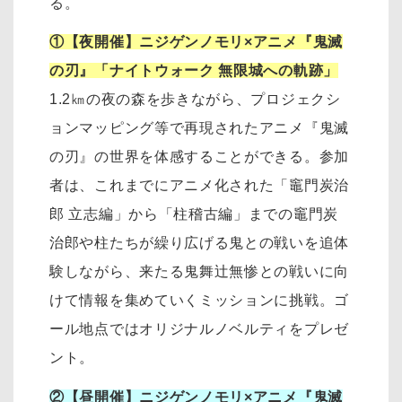
る。
①【夜開催】ニジゲンノモリ×アニメ『鬼滅
の刃』「ナイトウォーク 無限城への軌跡」
1.2㎞の夜の森を歩きながら、プロジェクシ
ョンマッピング等で再現されたアニメ『鬼滅
の刃』の世界を体感することができる。参加
者は、これまでにアニメ化された「竈門炭治
郎 立志編」から「柱稽古編」までの竈門炭
治郎や柱たちが繰り広げる鬼との戦いを追体
験しながら、来たる鬼舞辻󠄀無惨との戦いに向
けて情報を集めていくミッションに挑戦。ゴ
ール地点ではオリジナルノベルティをプレゼ
ント。
②【昼開催】ニジゲンノモリ×アニメ『鬼滅