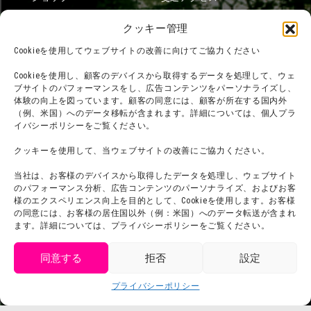
フード
ニジゲンノモリとは？
クッキー管理
オンラインショップ
Cookieを使用してウェブサイトの改善に向けてご協力ください
宿泊
Cookieを使用し、顧客のデバイスから取得するデータを処理して、ウェ
ブサイトのパフォーマンスをし、広告コンテンツをパーソナライズし、
体験の向上を図っています。顧客の同意には、顧客が所在する国内外
（例、米国）へのデータ移転が含まれます。詳細については、個人プラ
団体利用について
メディア掲載実績
イバシーポリシーをご覧ください。
チームビルディング計画
SNS
クッキーを使用して、当ウェブサイトの改善にご協力ください。
よくある質問・
法令に基づく表記
当社は、お客様のデバイスから取得したデータを処理し、ウェブサイト
お問い合わせ
会社概要
のパフォーマンス分析、広告コンテンツのパーソナライズ、およびお客
利用規約
様のエクスペリエンス向上を目的として、Cookieを使用します。お客様
スタッフ募集
の同意には、お客様の居住国以外（例：米国）へのデータ転送が含まれ
プライバシーポリシー
ます。詳細については、プライバシーポリシーをご覧ください。
プレスリリース
同意する
拒否
設定
get tickets
プライバシーポリシー
Language
チケット購入