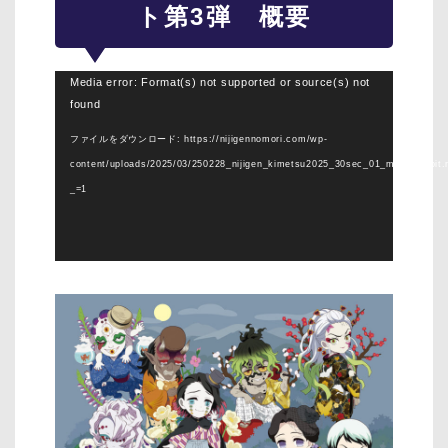
ト第3弾 概要
動
Media error: Format(s) not supported or source(s) not
found
画
プ
ファイルをダウンロード: https://nijigennomori.com/wp-
レ
content/uploads/2025/03/250228_nijigen_kimetsu2025_30sec_01_mae_Fullbit
ー
_=1
ヤ
ー