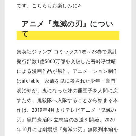
です。こちらもお楽しみに♪
アニメ『鬼滅の刃』につい
て
集英社ジャンプ コミックス1巻～23巻で累計
発行部数1億5000万部を突破した吾峠呼世晴
による漫画作品が原作。アニメーション制作
はufotable。家族を鬼に殺された少年・竈門
炭治郎が、鬼になった妹の禰󠄀豆子を人間に戻
すため、鬼殺隊へ入隊することから始まる本
作は、2019年4月よりテレビアニメ『鬼滅の
刃』竈門炭治郎 立志編の放送を開始、2020
年10月には劇場版『鬼滅の刃』無限列車編を