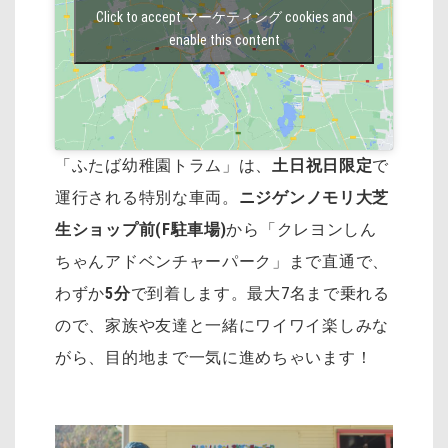
Click to accept マーケティング cookies and
enable this content
「ふたば幼稚園トラム」は、
土日祝日限定
で
運行される特別な車両。
ニジゲンノモリ大芝
生ショップ前(F駐車場)
から「クレヨンしん
ちゃんアドベンチャーパーク」まで直通で、
わずか
5分
で到着します。最大7名まで乗れる
ので、家族や友達と一緒にワイワイ楽しみな
がら、目的地まで一気に進めちゃいます！