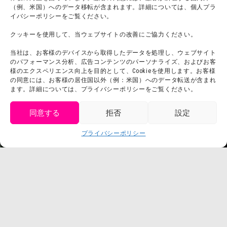
（例、米国）へのデータ移転が含まれます。詳細については、個人プラ
団体利用について
メディア掲載実績
イバシーポリシーをご覧ください。
チームビルディング計画
SNS
クッキーを使用して、当ウェブサイトの改善にご協力ください。
よくある質問・
法令に基づく表記
当社は、お客様のデバイスから取得したデータを処理し、ウェブサイト
お問い合わせ
会社概要
のパフォーマンス分析、広告コンテンツのパーソナライズ、およびお客
利用規約
様のエクスペリエンス向上を目的として、Cookieを使用します。お客様
スタッフ募集
の同意には、お客様の居住国以外（例：米国）へのデータ転送が含まれ
プライバシーポリシー
ます。詳細については、プライバシーポリシーをご覧ください。
プレスリリース
同意する
拒否
設定
get tickets
プライバシーポリシー
Language
チケット購入