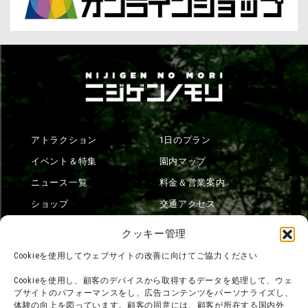
アトラクション
1日のプラン
イベント＆特集
園内マップ
ニュース一覧
料金＆営業案内
ショップ
交通アクセス
フード
ニジゲンノモリとは？
クッキー管理
オンラインショップ
Cookieを使用してウェブサイトの改善に向けてご協力ください
宿泊
Cookieを使用し、顧客のデバイスから取得するデータを処理して、ウェ
ブサイトのパフォーマンスをし、広告コンテンツをパーソナライズし、
体験の向上を図っています。顧客の同意には、顧客が所在する国内外