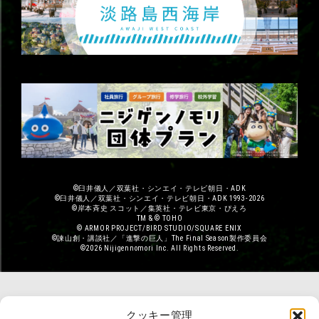
©臼井儀人／双葉社・シンエイ・テレビ朝日・ADK
©臼井儀人／双葉社・シンエイ・テレビ朝日・ADK 1993-2026
©岸本斉史 スコット／集英社・テレビ東京・ぴえろ
TM & © TOHO
© ARMOR PROJECT/BIRD STUDIO/SQUARE ENIX
©諫山創・講談社／「進撃の巨人」The Final Season製作委員会
©2026 Nijigennomori Inc. All Rights Reserved.
クッキー管理