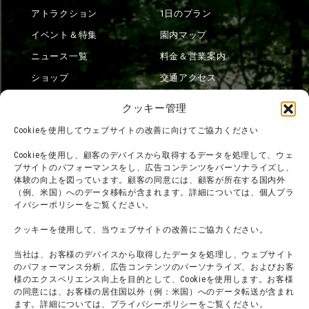
アトラクション
1日のプラン
イベント＆特集
園内マップ
ニュース一覧
料金＆営業案内
ショップ
交通アクセス
フード
ニジゲンノモリとは？
クッキー管理
オンラインショップ
Cookieを使用してウェブサイトの改善に向けてご協力ください
宿泊
Cookieを使用し、顧客のデバイスから取得するデータを処理して、ウェ
ブサイトのパフォーマンスをし、広告コンテンツをパーソナライズし、
体験の向上を図っています。顧客の同意には、顧客が所在する国内外
（例、米国）へのデータ移転が含まれます。詳細については、個人プラ
団体利用について
メディア掲載実績
イバシーポリシーをご覧ください。
チームビルディング計画
SNS
クッキーを使用して、当ウェブサイトの改善にご協力ください。
よくある質問・
法令に基づく表記
当社は、お客様のデバイスから取得したデータを処理し、ウェブサイト
お問い合わせ
会社概要
のパフォーマンス分析、広告コンテンツのパーソナライズ、およびお客
利用規約
様のエクスペリエンス向上を目的として、Cookieを使用します。お客様
スタッフ募集
の同意には、お客様の居住国以外（例：米国）へのデータ転送が含まれ
プライバシーポリシー
ます。詳細については、プライバシーポリシーをご覧ください。