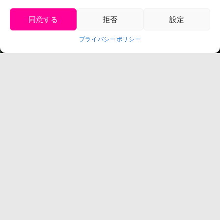
プレスリリース
同意する
拒否
設定
get tickets
プライバシーポリシー
Language
チケット購入
©臼井儀人／双葉社・シンエイ・テレビ朝日・ADK
©臼井儀人／双葉社・シンエイ・テレビ朝日・ADK 1993-2026
©岸本斉史 スコット／集英社・テレビ東京・ぴえろ
TM & © TOHO
© ARMOR PROJECT/BIRD STUDIO/SQUARE ENIX
©諫山創・講談社／「進撃の巨人」The Final Season製作委員会