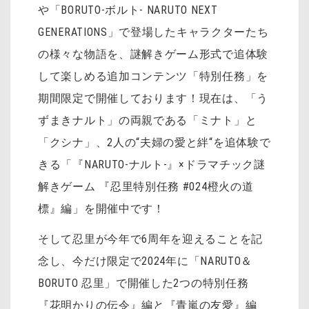
や「BORUTO-ボルト- NARUTO NEXT
GENERATIONS」で登場したキャラクターたち
の様々な物語を、謎解きゲーム形式で追体験
して楽しめる追加コンテンツ「特別任務」を
期間限定で開催しております！現在は、「う
ずまきナルト」の両親である「ミナト」と
「クシナ」、2人の“夫婦の愛と絆“を追体験で
きる「『NARUTO-ナルト-』×ドラマチック謎
解きゲーム 『忍里特別任務 #024橙火の道
標』編」を開催中です！
そして忍里が今年で6周年を迎えることを記
念し、今だけ限定で
2024年に「NARUTO＆
BORUTO 忍里」で開催した2つの特別任務
『花明かりの伝令』編と『青嵐の友愛』編