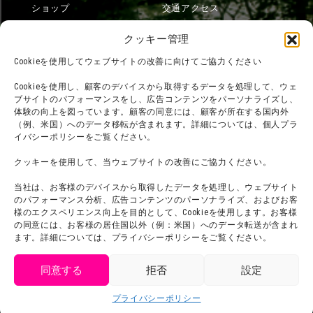
ショップ
交通アクセス
フード
ニジゲンノモリとは？
クッキー管理
オンラインショップ
Cookieを使用してウェブサイトの改善に向けてご協力ください
宿泊
Cookieを使用し、顧客のデバイスから取得するデータを処理して、ウェ
ブサイトのパフォーマンスをし、広告コンテンツをパーソナライズし、
体験の向上を図っています。顧客の同意には、顧客が所在する国内外
（例、米国）へのデータ移転が含まれます。詳細については、個人プラ
団体利用について
メディア掲載実績
イバシーポリシーをご覧ください。
チームビルディング計画
SNS
クッキーを使用して、当ウェブサイトの改善にご協力ください。
よくある質問・
法令に基づく表記
当社は、お客様のデバイスから取得したデータを処理し、ウェブサイト
お問い合わせ
会社概要
のパフォーマンス分析、広告コンテンツのパーソナライズ、およびお客
利用規約
様のエクスペリエンス向上を目的として、Cookieを使用します。お客様
スタッフ募集
の同意には、お客様の居住国以外（例：米国）へのデータ転送が含まれ
プライバシーポリシー
ます。詳細については、プライバシーポリシーをご覧ください。
プレスリリース
同意する
拒否
設定
get tickets
プライバシーポリシー
Language
チケット購入