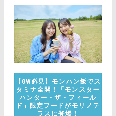
【GW必見】モンハン飯でス
タミナ全開！「モンスター
ハンター・ザ・フィール
ド」限定フードがモリノテ
ラスに登場！