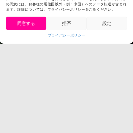
の同意には、お客様の居住国以外（例：米国）へのデータ転送が含まれ
プライバシーポリシー
ます。詳細については、プライバシーポリシーをご覧ください。
プレスリリース
同意する
拒否
設定
get tickets
プライバシーポリシー
Language
チケット購入
©臼井儀人／双葉社・シンエイ・テレビ朝日・ADK
©臼井儀人／双葉社・シンエイ・テレビ朝日・ADK 1993-2026
©岸本斉史 スコット／集英社・テレビ東京・ぴえろ