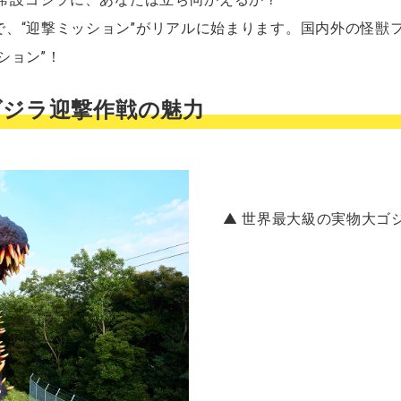
で、“迎撃ミッション”がリアルに始まります。国内外の怪獣
ション”！
ゴジラ迎撃作戦の魅力
▲ 世界最大級の実物大ゴ