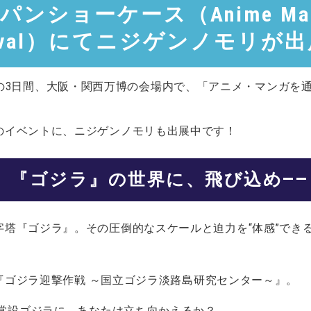
ンショーケース（Anime Manga
tival）にてニジゲンノモリが
2日(金)の3日間、大阪・関西万博の会場内で、「アニメ・マン
のイベントに、ニジゲンノモリも出展中です！
『ゴジラ』の世界に、飛び込め——
字塔『ゴジラ』。その圧倒的なスケールと迫力を“体感”でき
『ゴジラ迎撃作戦 ～国立ゴジラ淡路島研究センター～』。
の常設ゴジラに、あなたは立ち向かえるか？