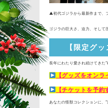
▲初代ゴジラから最新作まで、
ゴジラの巨大さ、迫力、そして
【限定グッ
長年にわたり愛され続けてきた“
【グッズをオンラ
【チケットを予約
あなたの怪獣コレクションに、“