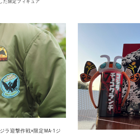
した限定フィギュア
ジラ迎撃作戦×限定MA-1ジ