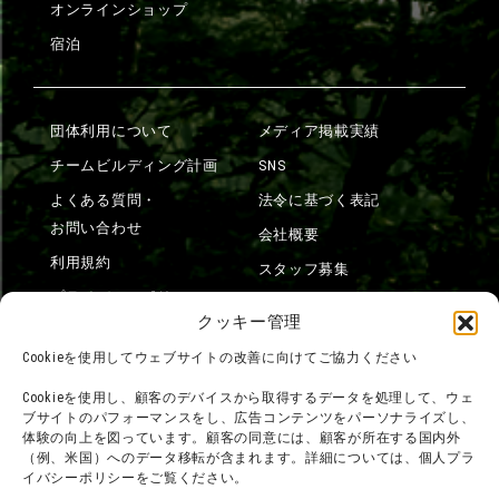
オンラインショップ
宿泊
団体利用について
メディア掲載実績
チームビルディング計画
SNS
よくある質問・
法令に基づく表記
お問い合わせ
会社概要
利用規約
スタッフ募集
プライバシーポリシー
クッキー管理
プレスリリース
Cookieを使用してウェブサイトの改善に向けてご協力ください
Cookieを使用し、顧客のデバイスから取得するデータを処理して、ウェ
ブサイトのパフォーマンスをし、広告コンテンツをパーソナライズし、
体験の向上を図っています。顧客の同意には、顧客が所在する国内外
（例、米国）へのデータ移転が含まれます。詳細については、個人プラ
イバシーポリシーをご覧ください。