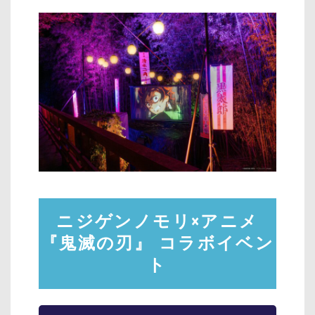
ニジゲンノモリ×アニメ
『鬼滅の刃』
コラボイベン
ト