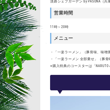
淡路シェフガーデン by PASONA（
営業時間
11時～20時
メニュー
・「一楽ラーメン」（豚骨味、味噌豚
・「一楽ラーメン 全部乗せ」（豚骨味
※購入特典のコースターは「NARUT