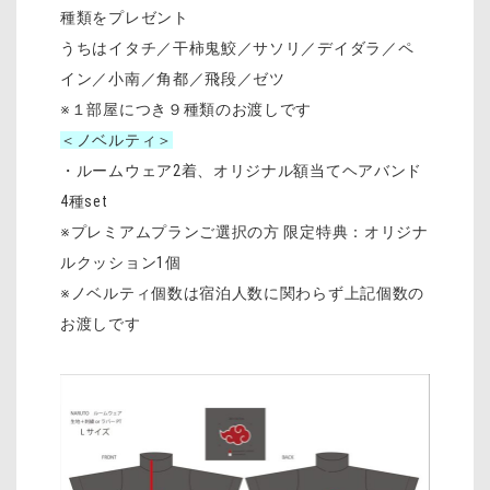
種類をプレゼント
うちはイタチ／干柿鬼鮫／サソリ／デイダラ／ペ
イン／小南／角都／飛段／ゼツ
※１部屋につき９種類のお渡しです
＜ノベルティ＞
・ルームウェア2着、オリジナル額当てヘアバンド
4種set
※プレミアムプランご選択の方 限定特典：オリジナ
ルクッション1個
※ノベルティ個数は宿泊人数に関わらず上記個数の
お渡しです