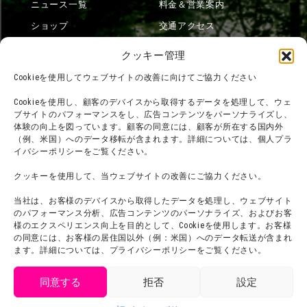
ニュース一覧
料金＆営業案内
ショップ
交通アクセス
フード
ニジゲンノモリとは？
クッキー管理
オンラインショップ
Cookieを使用してウェブサイトの改善に向けてご協力ください
宿泊
Cookieを使用し、顧客のデバイスから取得するデータを処理して、ウェ
ブサイトのパフォーマンスをし、広告コンテンツをパーソナライズし、
体験の向上を図っています。顧客の同意には、顧客が所在する国内外
（例、米国）へのデータ移転が含まれます。詳細については、個人プラ
団体利用について
メディア掲載実績
イバシーポリシーをご覧ください。
チームビルディング計画
SNS
クッキーを使用して、当ウェブサイトの改善にご協力ください。
よくある質問・
法令に基づく表記
当社は、お客様のデバイスから取得したデータを処理し、ウェブサイト
お問い合わせ
会社概要
のパフォーマンス分析、広告コンテンツのパーソナライズ、およびお客
利用規約
様のエクスペリエンス向上を目的として、Cookieを使用します。お客様
スタッフ募集
の同意には、お客様の居住国以外（例：米国）へのデータ転送が含まれ
プライバシーポリシー
ます。詳細については、プライバシーポリシーをご覧ください。
プレスリリース
同意する
拒否
設定
get tickets