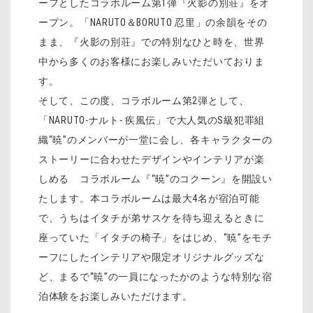
ーフとしたコラボルーム第1弾『火影の別荘』をオ
ープン。「NARUTO＆BORUTO 忍里」の余韻をその
まま、『火影の別荘』での特別なひと時を、世界
中から多くのお客様にお楽しみいただいておりま
す。
そして、この度、コラボルーム第2弾として、
「NARUTO-ナルト- 疾風伝」で大人気のS級犯罪組
織“暁”のメンバーが一堂に会し、各キャラクターの
ストーリーに合わせたデザインやインテリアが楽
しめる コラボルーム『“暁”のコクーン』を開設い
たします。本コラボルームは最大4名が宿泊可能
で、うちはイタチが弟サスケを待ち迎えるときに
座っていた「イタチの椅子」をはじめ、“暁”をモチ
ーフにしたインテリアや限定オリジナルグッズな
ど、まるで“暁”の一員になったかのような特別な宿
泊体験をお楽しみいただけます。