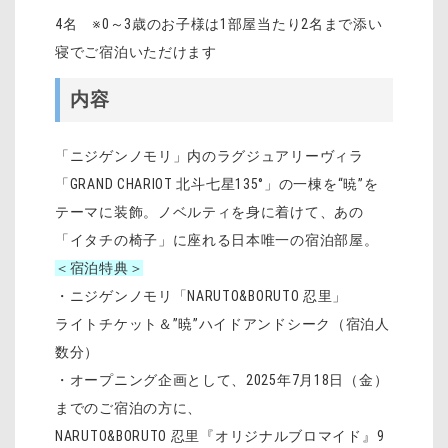
4名 ※0～3歳のお子様は1部屋当たり2名まで添い
寝でご宿泊いただけます
内容
「ニジゲンノモリ」内のラグジュアリーヴィラ
「GRAND CHARIOT 北斗七星135°」の一棟を“暁”を
テーマに装飾。ノベルティを身に着けて、あの
「イタチの椅子」に座れる日本唯一の宿泊部屋。
＜宿泊特典＞
・ニジゲンノモリ「NARUTO&BORUTO 忍里」
ライトチケット＆”暁”ハイドアンドシーク（宿泊人
数分）
・オープニング企画として、2025年7月18日（金）
までのご宿泊の方に、
NARUTO&BORUTO 忍里『オリジナルブロマイド』9