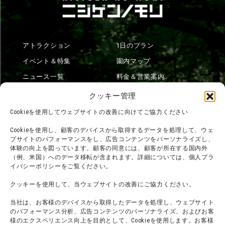
アトラクション
1日のプラン
イベント＆特集
園内マップ
ニュース一覧
料金＆営業案内
ショップ
交通アクセス
クッキー管理
フード
ニジゲンノモリとは？
Cookieを使用してウェブサイトの改善に向けてご協力ください
オンラインショップ
Cookieを使用し、顧客のデバイスから取得するデータを処理して、ウェ
宿泊
ブサイトのパフォーマンスをし、広告コンテンツをパーソナライズし、
体験の向上を図っています。顧客の同意には、顧客が所在する国内外
（例、米国）へのデータ移転が含まれます。詳細については、個人プラ
イバシーポリシーをご覧ください。
団体利用について
メディア掲載実績
クッキーを使用して、当ウェブサイトの改善にご協力ください。
チームビルディング計画
SNS
当社は、お客様のデバイスから取得したデータを処理し、ウェブサイト
よくある質問・
法令に基づく表記
のパフォーマンス分析、広告コンテンツのパーソナライズ、およびお客
様のエクスペリエンス向上を目的として、Cookieを使用します。お客様
お問い合わせ
会社概要