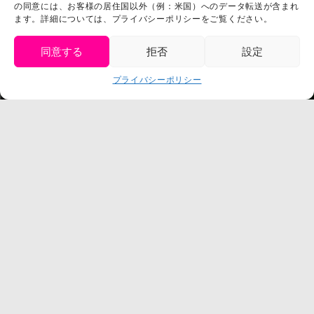
の同意には、お客様の居住国以外（例：米国）へのデータ転送が含まれ
利用規約
ます。詳細については、プライバシーポリシーをご覧ください。
スタッフ募集
プライバシーポリシー
同意する
拒否
設定
プレスリリース
get tickets
プライバシーポリシー
Language
チケット購入
©臼井儀人／双葉社・シンエイ・テレビ朝日・ADK