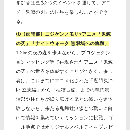
参加者は昼夜2つのイベントを通して、アニ
メ『鬼滅の刃』の世界を楽しむことができ
る。
①【夜開催】ニジゲンノモリ×アニメ『鬼滅
の刃』「ナイトウォーク 無限城への軌跡」
1.2㎞の夜の森を歩きながら、プロジェクシ
ョンマッピング等で再現されたアニメ『鬼滅
の刃』の世界を体感することができる。参加
者は、これまでにアニメ化された「竈門炭治
郎 立志編」から「柱稽古編」までの竈門炭
治郎や柱たちが繰り広げる鬼との戦いを追体
験しながら、来たる鬼舞辻󠄀無惨との戦いに向
けて情報を集めていくミッションに挑戦。ゴ
ール地点ではオリジナルノベルティをプレゼ