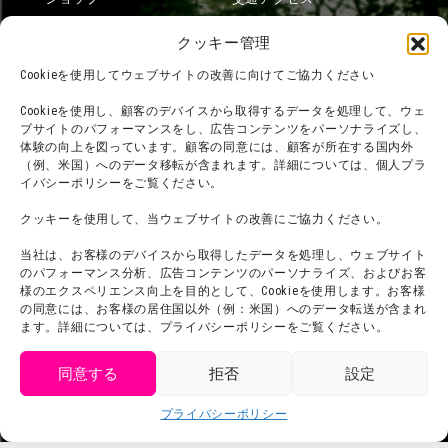
フード
ニジゲンノモリとは？
クッキー管理
オンラインショップ
Cookieを使用してウェブサイトの改善に向けてご協力ください
宿泊
Cookieを使用し、顧客のデバイスから取得するデータを処理して、ウェ
ブサイトのパフォーマンスをし、広告コンテンツをパーソナライズし、
体験の向上を図っています。顧客の同意には、顧客が所在する国内外
（例、米国）へのデータ移転が含まれます。詳細については、個人プラ
団体利用について
メディア掲載実績
イバシーポリシーをご覧ください。
チームビルディング計画
SNS
クッキーを使用して、当ウェブサイトの改善にご協力ください。
よくある質問・
法令に基づく表記
当社は、お客様のデバイスから取得したデータを処理し、ウェブサイト
お問い合わせ
会社概要
のパフォーマンス分析、広告コンテンツのパーソナライズ、およびお客
利用規約
様のエクスペリエンス向上を目的として、Cookieを使用します。お客様
スタッフ募集
の同意には、お客様の居住国以外（例：米国）へのデータ転送が含まれ
プライバシーポリシー
ます。詳細については、プライバシーポリシーをご覧ください。
プレスリリース
同意する
拒否
設定
get tickets
プライバシーポリシー
Language
チケット購入