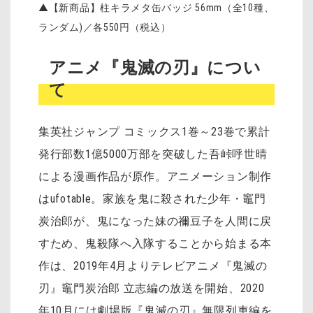
▲【新商品】柱キラメタ缶バッジ 56mm（全10種、
ランダム)／各550円（税込）
アニメ『鬼滅の刃』につい
て
集英社ジャンプ コミックス1巻～23巻で累計
発行部数1億5000万部を突破した吾峠呼世晴
による漫画作品が原作。アニメーション制作
はufotable。家族を鬼に殺された少年・竈門
炭治郎が、鬼になった妹の禰󠄀豆子を人間に戻
すため、鬼殺隊へ入隊することから始まる本
作は、2019年4月よりテレビアニメ『鬼滅の
刃』竈門炭治郎 立志編の放送を開始、2020
年10月には劇場版『鬼滅の刃』無限列車編を