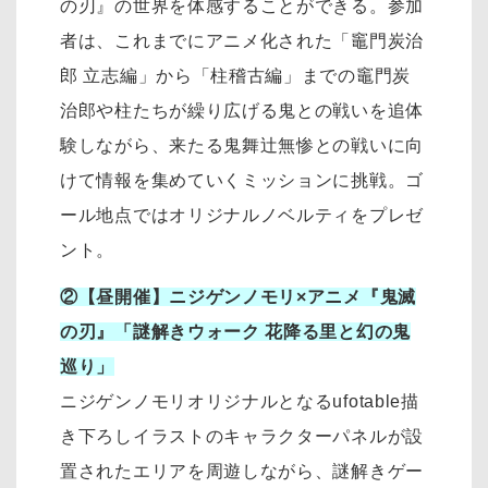
の刃』の世界を体感することができる。参加
者は、これまでにアニメ化された「竈門炭治
郎 立志編」から「柱稽古編」までの竈門炭
治郎や柱たちが繰り広げる鬼との戦いを追体
験しながら、来たる鬼舞辻󠄀無惨との戦いに向
けて情報を集めていくミッションに挑戦。ゴ
ール地点ではオリジナルノベルティをプレゼ
ント。
②【昼開催】ニジゲンノモリ×アニメ『鬼滅
の刃』「謎解きウォーク 花降る里と幻の鬼
巡り」
ニジゲンノモリオリジナルとなるufotable描
き下ろしイラストのキャラクターパネルが設
置されたエリアを周遊しながら、謎解きゲー