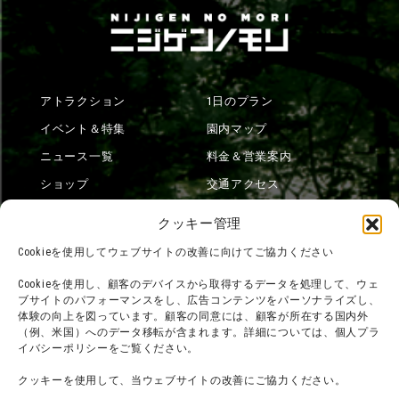
アトラクション
1日のプラン
イベント＆特集
園内マップ
ニュース一覧
料金＆営業案内
ショップ
交通アクセス
フード
ニジゲンノモリとは？
クッキー管理
オンラインショップ
Cookieを使用してウェブサイトの改善に向けてご協力ください
宿泊
Cookieを使用し、顧客のデバイスから取得するデータを処理して、ウェ
ブサイトのパフォーマンスをし、広告コンテンツをパーソナライズし、
体験の向上を図っています。顧客の同意には、顧客が所在する国内外
（例、米国）へのデータ移転が含まれます。詳細については、個人プラ
団体利用について
メディア掲載実績
イバシーポリシーをご覧ください。
チームビルディング計画
SNS
クッキーを使用して、当ウェブサイトの改善にご協力ください。
よくある質問・
法令に基づく表記