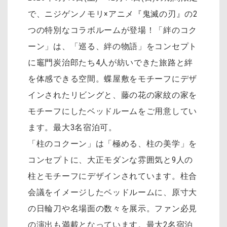
で、ニジゲンノモリ×アニメ『鬼滅の刃』の2
つの特別なコラボルームが登場！「絆のコク
ーン」は、「巡る、絆の物語」をコンセプト
に竈門炭治郎たち4人が紡いできた旅路と絆
を体感できる空間。蝶屋敷をモチーフにデザ
インされたリビングと、藤の花の家紋の家を
モチーフにしたベッドルームをご用意してい
ます。最大3名宿泊可。
「柱のコクーン」は「極める、柱の美学」を
コンセプトに、大正モダンな雰囲気と9人の
柱とモチーフにデザインされています。柱合
会議をイメージしたベッドルームに、原寸大
の日輪刀や名場面の数々を展示。ファン必見
の演出も満載となっています。最大2名宿泊