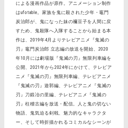
による漫画作品が原作。アニメーション制作
はufotable。家族を鬼に殺された少年・竈門
炭治郎が、鬼になった妹の禰󠄀豆子を人間に戻
すため、鬼殺隊へ入隊することから始まる本
作は、2019年4月よりテレビアニメ『鬼滅の
刃』竈門炭治郎 立志編の放送を開始、2020
年10月には劇場版『鬼滅の刃』無限列車編を
公開、2021年から2024年にかけて、テレビア
ニメ『鬼滅の刃』無限列車編、テレビアニメ
『鬼滅の刃』遊郭編、テレビアニメ『鬼滅の
刃』刀鍛冶の里編、テレビアニメ『鬼滅の
刃』柱稽古編を放送・配信。人と鬼の切ない
物語、鬼気迫る剣戟、魅力的なキャラクタ
ー、そして時折描かれるコミカルなシーンが