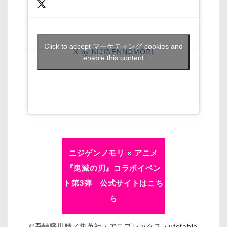
Click to accept マーケティング cookies and
X by NIJIGENNOMORI
enable this content
ニジゲンノモリ × アニメ
『鬼滅の刃』コラボイベン
ト第3弾 公式サイトはこち
ら
©吾峠呼世晴／集英社・アニプレックス・ufotable