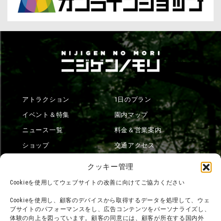
アトラクション
1日のプラン
イベント＆特集
園内マップ
ニュース一覧
料金＆営業案内
ショップ
交通アクセス
フード
ニジゲンノモリとは？
クッキー管理
オンラインショップ
Cookieを使用してウェブサイトの改善に向けてご協力ください
宿泊
Cookieを使用し、顧客のデバイスから取得するデータを処理して、ウェ
ブサイトのパフォーマンスをし、広告コンテンツをパーソナライズし、
体験の向上を図っています。顧客の同意には、顧客が所在する国内外