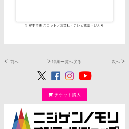
© 岸本斉史 スコット／集英社・テレビ東京・ぴえろ
前へ
特集一覧へ戻る
次へ
チケット購入