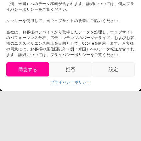
（例、米国）へのデータ移転が含まれます。詳細については、個人プラ
団体利用について
メディア掲載実績
イバシーポリシーをご覧ください。
チームビルディング計画
SNS
クッキーを使用して、当ウェブサイトの改善にご協力ください。
よくある質問・
法令に基づく表記
当社は、お客様のデバイスから取得したデータを処理し、ウェブサイト
お問い合わせ
会社概要
のパフォーマンス分析、広告コンテンツのパーソナライズ、およびお客
利用規約
様のエクスペリエンス向上を目的として、Cookieを使用します。お客様
スタッフ募集
の同意には、お客様の居住国以外（例：米国）へのデータ転送が含まれ
プライバシーポリシー
ます。詳細については、プライバシーポリシーをご覧ください。
プレスリリース
同意する
拒否
設定
get tickets
プライバシーポリシー
Language
チケット購入