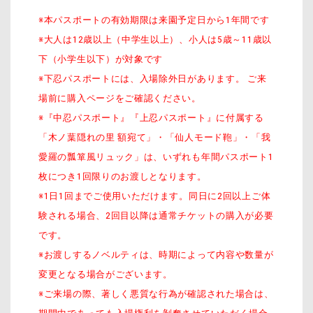
※本パスポートの有効期限は来園予定日から1年間です
※大人は12歳以上（中学生以上）、小人は5歳～11歳以
下（小学生以下）が対象です
※下忍パスポートには、入場除外日があります。 ご来
場前に購入ページをご確認ください。
※『中忍パスポート』『上忍パスポート』に付属する
「木ノ葉隠れの里 額宛て」・「仙人モード鞄」・「我
愛羅の瓢箪風リュック」は、いずれも年間パスポート1
枚につき1回限りのお渡しとなります。
※1日1回までご使用いただけます。同日に2回以上ご体
験される場合、2回目以降は通常チケットの購入が必要
です。
※お渡しするノベルティは、時期によって内容や数量が
変更となる場合がございます。
※ご来場の際、著しく悪質な行為が確認された場合は、