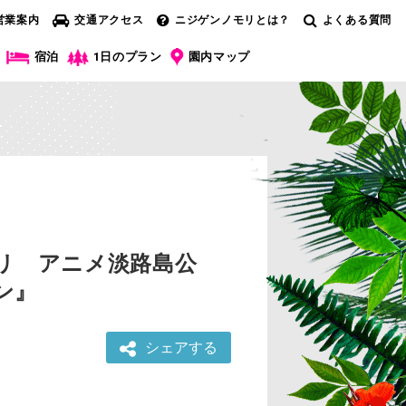
営業案内
交通アクセス
ニジゲンノモリとは？
よくある質問
宿泊
1日のプラン
園内マップ
リ アニメ淡路島公
ン』
シェアする