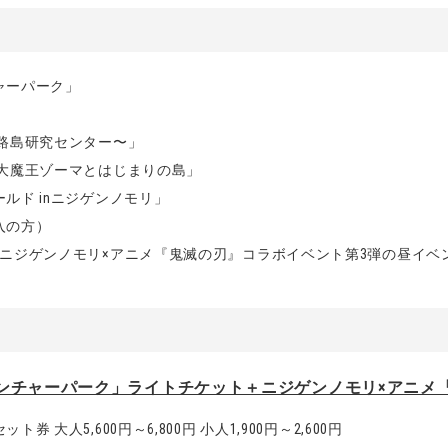
ャーパーク」
路島研究センター〜」
 大魔王ゾーマとはじまりの島」
ルド inニジゲンノモリ」
入の方）
とニジゲンノモリ×アニメ『鬼滅の刃』コラボイベント第3弾の昼イベ
ンチャーパーク」ライトチケット＋ニジゲンノモリ×アニメ
大人5,600円～6,800円 小人1,900円～2,600円