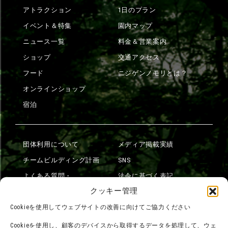
アトラクション
1日のプラン
イベント＆特集
園内マップ
ニュース一覧
料金＆営業案内
ショップ
交通アクセス
フード
ニジゲンノモリとは？
オンラインショップ
宿泊
団体利用について
メディア掲載実績
チームビルディング計画
SNS
よくある質問・
法令に基づく表記
お問い合わせ
クッキー管理
会社概要
利用規約
Cookieを使用してウェブサイトの改善に向けてご協力ください
スタッフ募集
プライバシーポリシー
Cookieを使用し、顧客のデバイスから取得するデータを処理して、ウェ