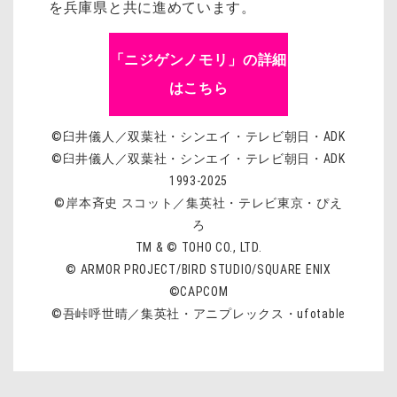
を兵庫県と共に進めています。
「ニジゲンノモリ」の詳細
はこちら
©臼井儀人／双葉社・シンエイ・テレビ朝日・ADK
©臼井儀人／双葉社・シンエイ・テレビ朝日・ADK
1993-2025
©岸本斉史 スコット／集英社・テレビ東京・ぴえ
ろ
TM & © TOHO CO., LTD.
© ARMOR PROJECT/BIRD STUDIO/SQUARE ENIX
©CAPCOM
©吾峠呼世晴／集英社・アニプレックス・ufotable