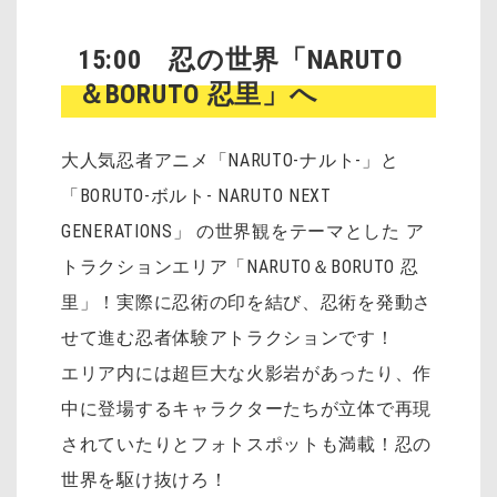
15:00 忍の世界「NARUTO
＆BORUTO 忍里」へ
大人気忍者アニメ「NARUTO-ナルト-」と
「BORUTO-ボルト- NARUTO NEXT
GENERATIONS」 の世界観をテーマとした ア
トラクションエリア「NARUTO＆BORUTO 忍
里」！実際に忍術の印を結び、忍術を発動さ
せて進む忍者体験アトラクションです！
エリア内には超巨大な火影岩があったり、作
中に登場するキャラクターたちが立体で再現
されていたりとフォトスポットも満載！忍の
世界を駆け抜けろ！