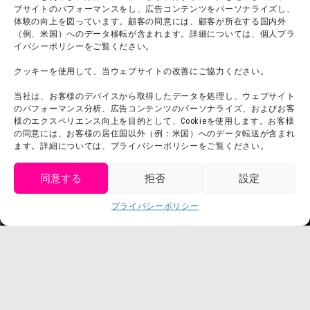
ブサイトのパフォーマンスをし、広告コンテンツをパーソナライズし、
プレスリリース
体験の向上を図っています。顧客の同意には、顧客が所在する国内外
（例、米国）へのデータ移転が含まれます。詳細については、個人プラ
イバシーポリシーをご覧ください。
クッキーを使用して、当ウェブサイトの改善にご協力ください。
当社は、お客様のデバイスから取得したデータを処理し、ウェブサイト
のパフォーマンス分析、広告コンテンツのパーソナライズ、およびお客
様のエクスペリエンス向上を目的として、Cookieを使用します。お客様
の同意には、お客様の居住国以外（例：米国）へのデータ転送が含まれ
ます。詳細については、プライバシーポリシーをご覧ください。
同意する
拒否
設定
get tickets
プライバシーポリシー
Language
チケット購入
©臼井儀人／双葉社・シンエイ・テレビ朝日・ADK
©臼井儀人／双葉社・シンエイ・テレビ朝日・ADK 1993-2026
©岸本斉史 スコット／集英社・テレビ東京・ぴえろ
TM & © TOHO
© ARMOR PROJECT/BIRD STUDIO/SQUARE ENIX
©諫山創・講談社／「進撃の巨人」The Final Season製作委員会