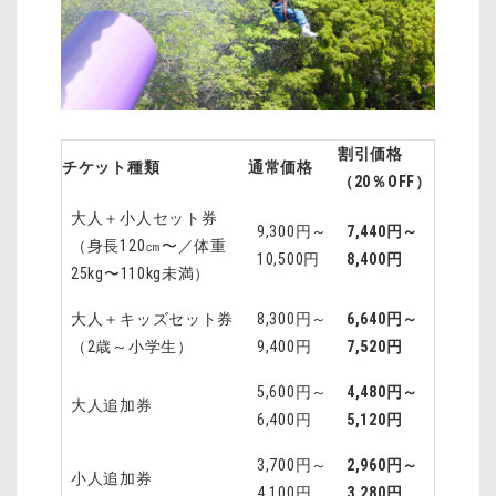
割引価格
チケット種類
通常価格
（20％OFF）
大人＋小人セット券
9,300円～
7,440円～
（身長120㎝〜／体重
10,500円
8,400円
25kg〜110kg未満）
大人＋キッズセット券
8,300円～
6,640円～
（2歳～小学生）
9,400円
7,520円
5,600円～
4,480円～
大人追加券
6,400円
5,120円
3,700円～
2,960円～
小人追加券
4,100円
3,280円