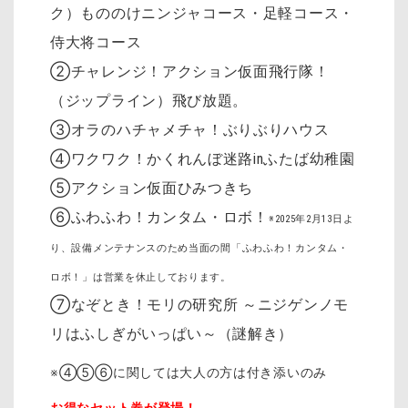
ク）もののけニンジャコース・足軽コース・
侍大将コース
②チャレンジ！アクション仮面飛行隊！
（ジップライン）飛び放題。
③オラのハチャメチャ！ぶりぶりハウス
④ワクワク！かくれんぼ迷路inふたば幼稚園
⑤アクション仮面ひみつきち
⑥ふわふわ！カンタム・ロボ！
※2025年2月13日よ
り、設備メンテナンスのため当面の間「ふわふわ！カンタム・
ロボ！」は営業を休止しております。
⑦なぞとき！モリの研究所 ～ニジゲンノモ
リはふしぎがいっぱい～（謎解き）
※④⑤⑥に関しては大人の方は付き添いのみ