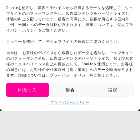
宿泊
Cookieを使用し、顧客のデバイスから取得するデータを処理して、ウェ
ブサイトのパフォーマンスをし、広告コンテンツをパーソナライズし、
体験の向上を図っています。顧客の同意には、顧客が所在する国内外
（例、米国）へのデータ移転が含まれます。詳細については、個人プラ
団体利用について
メディア掲載実績
イバシーポリシーをご覧ください。
チームビルディング計画
SNS
クッキーを使用して、当ウェブサイトの改善にご協力ください。
よくある質問・
法令に基づく表記
当社は、お客様のデバイスから取得したデータを処理し、ウェブサイト
お問い合わせ
会社概要
のパフォーマンス分析、広告コンテンツのパーソナライズ、およびお客
利用規約
様のエクスペリエンス向上を目的として、Cookieを使用します。お客様
スタッフ募集
の同意には、お客様の居住国以外（例：米国）へのデータ転送が含まれ
プライバシーポリシー
ます。詳細については、プライバシーポリシーをご覧ください。
プレスリリース
同意する
拒否
設定
get tickets
プライバシーポリシー
Language
チケット購入