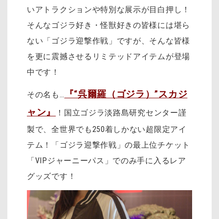
いアトラクションや特別な展示が目白押し！
そんなゴジラ好き・怪獣好きの皆様には堪ら
ない「ゴジラ迎撃作戦」ですが、そんな皆様
を更に震撼させるリミテッドアイテムが登場
中です！
『“呉爾羅（ゴジラ）”スカジ
その名も…
ャン』
！国立ゴジラ淡路島研究センター謹
製で、全世界でも250着しかない超限定アイ
テム！「ゴジラ迎撃作戦」の最上位チケット
「VIPジャーニーパス」でのみ手に入るレア
グッズです！