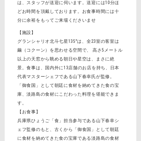
は、スタッフが送迎に伺います。送迎には10分ほ
どお時間を頂戴しております。お食事時間には十
分に余裕をもってご来場くださいませ
【施設】
グランシャリオ北斗七星135°は、全23室の客室は
繭（コクーン）を思わせる空間で、 高さ5メートル
以上の天窓から眺める朝日や星空は、まさに絶
景。食事は、国内外に13店舗のお店を持ち、日本
代表マスターシェフである山下春幸氏が監修。
「御食国」として朝廷に食材を納めてきた食の宝
庫、淡路島の食材にこだわった料理を堪能できま
す。
【お食事】
兵庫県ひょうご「食」担当参与である山下春幸シ
ェフ監修のもと、古くから「御食国」として朝廷
に食材を納めてきた食の宝庫である淡路島の食材