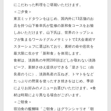
にこだわった料理をご堪能いただけます。
＜ご夕食＞
東京ミッドタウンをはじめ、国内外に13店舗のお
店を持つ山下春幸氏が監修の新和食コースをお愉
しみいただけます。山下氏は、世界のトップシェ
フが集まるワールドグルメサミットで2大会連続マ
スターシェフに選ばれており、素材の命や息吹を
最大限に生かす「新和食」を体現します。
食材は、淡路島の年間200頭ほどしか取れない淡路
ビーフ、新鮮さゆえ提供ができる「逆さうに（由
良産のうに）、淡路島産の玉ねぎ、トマトをなど
たっぷりの野菜を使ったすき焼きをはじめ、季節
によりお好みのメニューお選びいただけます。※食
材は時期により異なる場合がございます。
＜ご朝食＞
宿泊食の醍醐味「ご朝食」はグランシャリオ「朝