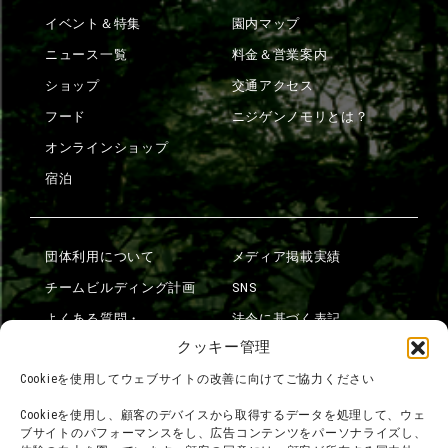
イベント＆特集
園内マップ
ニュース一覧
料金＆営業案内
ショップ
交通アクセス
フード
ニジゲンノモリとは？
オンラインショップ
宿泊
団体利用について
メディア掲載実績
チームビルディング計画
SNS
よくある質問・
法令に基づく表記
お問い合わせ
クッキー管理
会社概要
利用規約
Cookieを使用してウェブサイトの改善に向けてご協力ください
スタッフ募集
プライバシーポリシー
Cookieを使用し、顧客のデバイスから取得するデータを処理して、ウェ
ブサイトのパフォーマンスをし、広告コンテンツをパーソナライズし、
プレスリリース