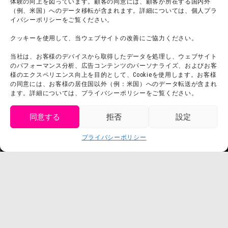
体験の向上を図っています。顧客の同意には、顧客が所在する国内外
（例、米国）へのデータ移転が含まれます。詳細については、個人プラ
イバシーポリシーをご覧ください。
クッキーを使用して、当ウェブサイトの改善にご協力ください。
当社は、お客様のデバイスから取得したデータを処理し、ウェブサイト
のパフォーマンス分析、広告コンテンツのパーソナライズ、およびお客
様のエクスペリエンス向上を目的として、Cookieを使用します。お客様
の同意には、お客様の居住国以外（例：米国）へのデータ転送が含まれ
ます。詳細については、プライバシーポリシーをご覧ください。
同意する
拒否
設定
get tickets
プライバシーポリシー
Language
チケット購入
©臼井儀人／双葉社・シンエイ・テレビ朝日・ADK
©臼井儀人／双葉社・シンエイ・テレビ朝日・ADK 1993-2026
©岸本斉史 スコット／集英社・テレビ東京・ぴえろ
TM & © TOHO
© ARMOR PROJECT/BIRD STUDIO/SQUARE ENIX
©諫山創・講談社／「進撃の巨人」The Final Season製作委員会
©2026 Nijigennomori Inc. All Rights Reserved.