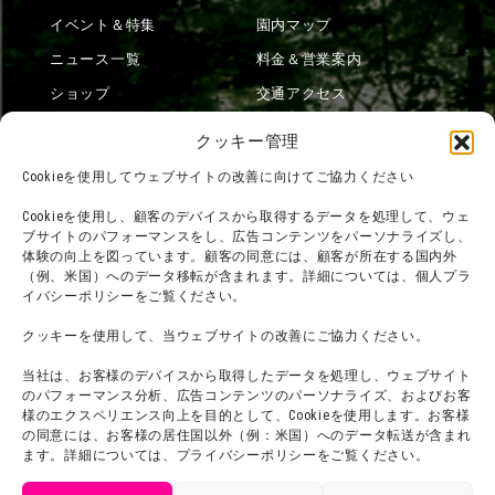
イベント＆特集
園内マップ
ニュース一覧
料金＆営業案内
ショップ
交通アクセス
フード
ニジゲンノモリとは？
クッキー管理
オンラインショップ
Cookieを使用してウェブサイトの改善に向けてご協力ください
宿泊
Cookieを使用し、顧客のデバイスから取得するデータを処理して、ウェ
ブサイトのパフォーマンスをし、広告コンテンツをパーソナライズし、
体験の向上を図っています。顧客の同意には、顧客が所在する国内外
（例、米国）へのデータ移転が含まれます。詳細については、個人プラ
団体利用について
メディア掲載実績
イバシーポリシーをご覧ください。
チームビルディング計画
SNS
クッキーを使用して、当ウェブサイトの改善にご協力ください。
よくある質問・
法令に基づく表記
当社は、お客様のデバイスから取得したデータを処理し、ウェブサイト
お問い合わせ
会社概要
のパフォーマンス分析、広告コンテンツのパーソナライズ、およびお客
利用規約
様のエクスペリエンス向上を目的として、Cookieを使用します。お客様
スタッフ募集
の同意には、お客様の居住国以外（例：米国）へのデータ転送が含まれ
プライバシーポリシー
ます。詳細については、プライバシーポリシーをご覧ください。
プレスリリース