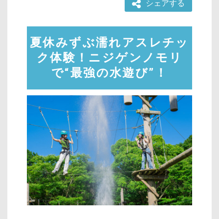
シェアする
夏休みずぶ濡れアスレチッ
ク体験！ニジゲンノモリ
で“最強の水遊び”！