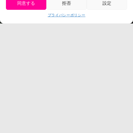
同意する
拒否
設定
get tickets
プライバシーポリシー
Language
チケット購入
©臼井儀人／双葉社・シンエイ・テレビ朝日・ADK
©臼井儀人／双葉社・シンエイ・テレビ朝日・ADK 1993-2026
©岸本斉史 スコット／集英社・テレビ東京・ぴえろ
TM & © TOHO
© ARMOR PROJECT/BIRD STUDIO/SQUARE ENIX
©諫山創・講談社／「進撃の巨人」The Final Season製作委員会
©2026 Nijigennomori Inc. All Rights Reserved.