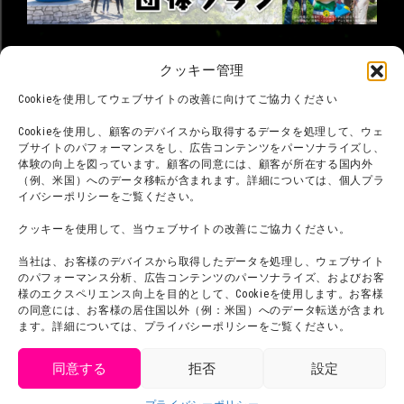
©臼井儀人／双葉社・シンエイ・テレビ朝日・ADK
クッキー管理
©臼井儀人／双葉社・シンエイ・テレビ朝日・ADK 1993-2026
©岸本斉史 スコット／集英社・テレビ東京・ぴえろ
Cookieを使用してウェブサイトの改善に向けてご協力ください
TM & © TOHO
© ARMOR PROJECT/BIRD STUDIO/SQUARE ENIX
©諫山創・講談社／「進撃の巨人」The Final Season製作委員会
Cookieを使用し、顧客のデバイスから取得するデータを処理して、ウェ
©2026 Nijigennomori Inc. All Rights Reserved.
ブサイトのパフォーマンスをし、広告コンテンツをパーソナライズし、
体験の向上を図っています。顧客の同意には、顧客が所在する国内外
（例、米国）へのデータ移転が含まれます。詳細については、個人プラ
イバシーポリシーをご覧ください。
クッキーを使用して、当ウェブサイトの改善にご協力ください。
当社は、お客様のデバイスから取得したデータを処理し、ウェブサイト
のパフォーマンス分析、広告コンテンツのパーソナライズ、およびお客
様のエクスペリエンス向上を目的として、Cookieを使用します。お客様
の同意には、お客様の居住国以外（例：米国）へのデータ転送が含まれ
ます。詳細については、プライバシーポリシーをご覧ください。
同意する
拒否
設定
get tickets