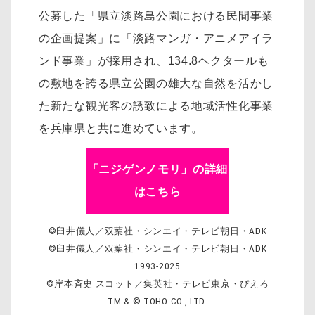
公募した「県立淡路島公園における民間事業
の企画提案」に「淡路マンガ・アニメアイラ
ンド事業」が採用され、134.8ヘクタールも
の敷地を誇る県立公園の雄大な自然を活かし
た新たな観光客の誘致による地域活性化事業
を兵庫県と共に進めています。
「ニジゲンノモリ」の詳細
はこちら
©臼井儀人／双葉社・シンエイ・テレビ朝日・ADK
©臼井儀人／双葉社・シンエイ・テレビ朝日・ADK
1993-2025
©岸本斉史 スコット／集英社・テレビ東京・ぴえろ
TM & © TOHO CO., LTD.