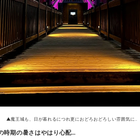
▲魔王城も、日が暮れるにつれ更におどろおどろしい雰囲気に…
の時期の暑さはやはり心配…