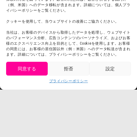
（例、米国）へのデータ移転が含まれます。詳細については、個人プラ
イバシーポリシーをご覧ください。
クッキーを使用して、当ウェブサイトの改善にご協力ください。
当社は、お客様のデバイスから取得したデータを処理し、ウェブサイト
のパフォーマンス分析、広告コンテンツのパーソナライズ、およびお客
様のエクスペリエンス向上を目的として、Cookieを使用します。お客様
の同意には、お客様の居住国以外（例：米国）へのデータ転送が含まれ
ます。詳細については、プライバシーポリシーをご覧ください。
同意する
拒否
設定
get tickets
プライバシーポリシー
Language
チケット購入
©臼井儀人／双葉社・シンエイ・テレビ朝日・ADK
©臼井儀人／双葉社・シンエイ・テレビ朝日・ADK 1993-2026
©岸本斉史 スコット／集英社・テレビ東京・ぴえろ
TM & © TOHO
© ARMOR PROJECT/BIRD STUDIO/SQUARE ENIX
©諫山創・講談社／「進撃の巨人」The Final Season製作委員会
©2026 Nijigennomori Inc. All Rights Reserved.