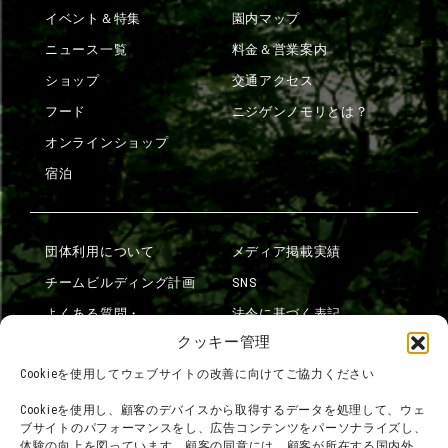
イベント＆特集
園内マップ
ニュース一覧
料金＆営業案内
ショップ
交通アクセス
フード
ニジゲンノモリとは？
オンラインショップ
宿泊
団体利用について
メディア掲載実績
チームビルディング計画
SNS
よくある質問・
法令に基づく表記
お問い合わせ
クッキー管理
会社概要
利用規約
Cookieを使用してウェブサイトの改善に向けてご協力ください
スタッフ募集
プライバシーポリシー
Cookieを使用し、顧客のデバイスから取得するデータを処理して、ウェ
ブサイトのパフォーマンスをし、広告コンテンツをパーソナライズし、
プレスリリース
体験の向上を図っています。顧客の同意には、顧客が所在する国内外