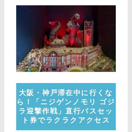
大阪・神戸滞在中に行くな
ら！「ニジゲンノモリ ゴジ
ラ迎撃作戦」直行バスセッ
ト券でラクラクアクセス