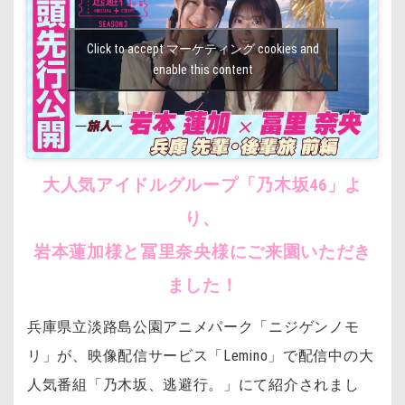
Click to accept マーケティング cookies and
enable this content
大人気アイドルグループ「乃木坂46」よ
り、
岩本蓮加様と冨里奈央様にご来園いただき
ました！
兵庫県立淡路島公園アニメパーク「ニジゲンノモ
リ」が、映像配信サービス「Lemino」で配信中の大
人気番組「乃木坂、逃避行。」にて紹介されまし