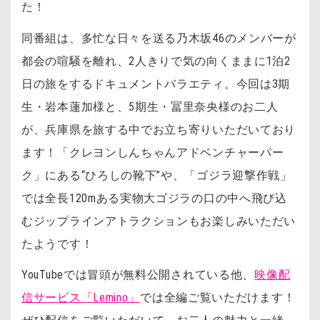
た！
同番組は、多忙な日々を送る乃木坂46のメンバーが
都会の喧騒を離れ、2人きりで気の向くままに1泊2
日の旅をするドキュメントバラエティ。今回は3期
生・岩本蓮加様と、5期生・冨里奈央様のお二人
が、兵庫県を旅する中でお立ち寄りいただいており
ます！「クレヨンしんちゃんアドベンチャーパー
ク」にある“ひろしの靴下”や、「ゴジラ迎撃作戦」
では全長120mある実物大ゴジラの口の中へ飛び込
むジップラインアトラクションもお楽しみいただい
たようです！
YouTubeでは冒頭が無料公開されている他、
映像配
信サービス「Lemino」
では全編ご覧いただけます！