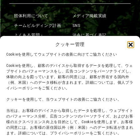
団体利用について
メディア掲載実績
チームビルディング計画
SNS
よくある質問・
法令に基づく表記
お問い合わせ
クッキー管理
会社概要
利用規約
Cookieを使用してウェブサイトの改善に向けてご協力ください
スタッフ募集
プライバシーポリシー
Cookieを使用し、顧客のデバイスから取得するデータを処理して、ウェ
ブサイトのパフォーマンスをし、広告コンテンツをパーソナライズし、
プレスリリース
体験の向上を図っています。顧客の同意には、顧客が所在する国内外
（例、米国）へのデータ移転が含まれます。詳細については、個人プラ
イバシーポリシーをご覧ください。
クッキーを使用して、当ウェブサイトの改善にご協力ください。
当社は、お客様のデバイスから取得したデータを処理し、ウェブサイト
のパフォーマンス分析、広告コンテンツのパーソナライズ、およびお客
様のエクスペリエンス向上を目的として、Cookieを使用します。お客様
の同意には、お客様の居住国以外（例：米国）へのデータ転送が含まれ
ます。詳細については、プライバシーポリシーをご覧ください。