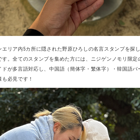
ンエリア内5カ所に隠された野原ひろしの名言スタンプを探
です。全てのスタンプを集めた方には、ニジゲンノモリ限定
イドが多言語対応し、中国語（簡体字・繁体字）・韓国語バ
様も必見です！