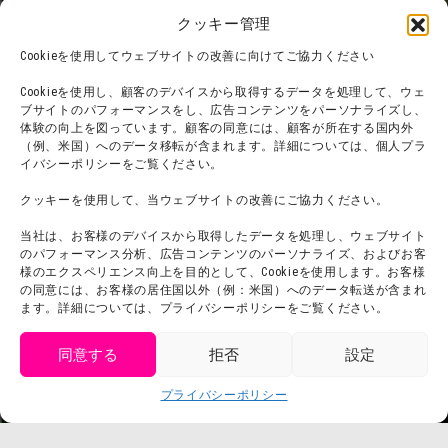
フード
ニジゲンノモリとは？
クッキー管理
オンラインショップ
Cookieを使用してウェブサイトの改善に向けてご協力ください
宿泊
Cookieを使用し、顧客のデバイスから取得するデータを処理して、ウェ
ブサイトのパフォーマンスをし、広告コンテンツをパーソナライズし、
体験の向上を図っています。顧客の同意には、顧客が所在する国内外
（例、米国）へのデータ移転が含まれます。詳細については、個人プラ
団体利用について
メディア掲載実績
イバシーポリシーをご覧ください。
チームビルディング計画
SNS
クッキーを使用して、当ウェブサイトの改善にご協力ください。
よくある質問・
法令に基づく表記
当社は、お客様のデバイスから取得したデータを処理し、ウェブサイト
お問い合わせ
会社概要
のパフォーマンス分析、広告コンテンツのパーソナライズ、およびお客
利用規約
様のエクスペリエンス向上を目的として、Cookieを使用します。お客様
スタッフ募集
の同意には、お客様の居住国以外（例：米国）へのデータ転送が含まれ
プライバシーポリシー
ます。詳細については、プライバシーポリシーをご覧ください。
プレスリリース
同意する
拒否
設定
get tickets
プライバシーポリシー
Language
チケット購入