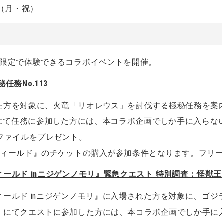
日（月・祝）
間限定で体験できるコラボイベントを開催。
務No.113
た方を対象に、火竜「リオレウス」を討伐する極秘任務を案
』にて任務に参加した方には、本コラボ企画でしか手に入ら
ファイルをプレゼント。
フィールド』のチケットの購入が参加条件となります。フリ
ールド inニジゲンノモリ』緊急クエスト 特別調査：怪獣
ールド inニジゲンノモリ』に入場された方を対象に、ゴ
』にてクエストに参加した方には、本コラボ企画でしか手に