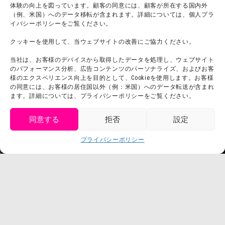
体験の向上を図っています。顧客の同意には、顧客が所在する国内外
（例、米国）へのデータ移転が含まれます。詳細については、個人プラ
団体利用について
メディア掲載実績
イバシーポリシーをご覧ください。
チームビルディング計画
SNS
クッキーを使用して、当ウェブサイトの改善にご協力ください。
よくある質問・
法令に基づく表記
当社は、お客様のデバイスから取得したデータを処理し、ウェブサイト
お問い合わせ
会社概要
のパフォーマンス分析、広告コンテンツのパーソナライズ、およびお客
利用規約
様のエクスペリエンス向上を目的として、Cookieを使用します。お客様
スタッフ募集
の同意には、お客様の居住国以外（例：米国）へのデータ転送が含まれ
プライバシーポリシー
ます。詳細については、プライバシーポリシーをご覧ください。
プレスリリース
同意する
拒否
設定
get tickets
プライバシーポリシー
Language
チケット購入